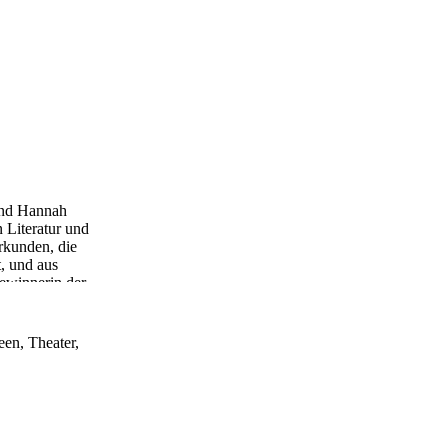
und Hannah
 Literatur und
rkunden, die
t, und aus
ewinnerin der
een, Theater,
alle, die hier