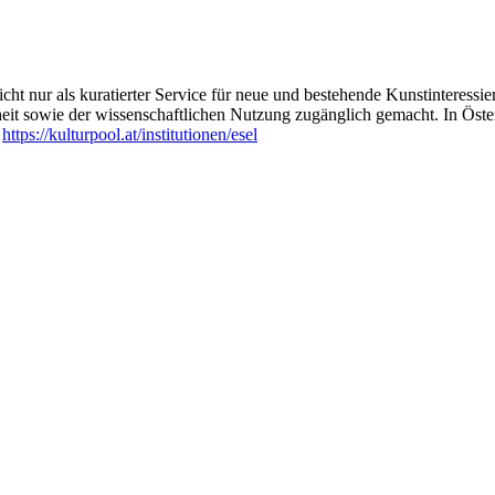
istin.
t im Bereich Mental Health.
ht nur als kuratierter Service für neue und bestehende Kunstinteressiert
heit sowie der wissenschaftlichen Nutzung zugänglich gemacht. In Öste
:
https://kulturpool.at/institutionen/esel