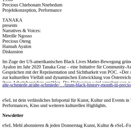
Precious Chiebonam Nnebedum
Projektkonzeption, Performance
TANAKA
presents
Narratives & Voices:
Mireille Ngosso
Precious Oteng
Hannah Ayalon
Diskussion
Im Zuge der US-amerikanischen Black Lives Matter-Bewegung grü
Ayalon im Jahr 2020 Tanaka Graz – eine Initiative für Community-Arbe
Gesprächen mit der Repräsentation und Sichtbarkeit von POC. »Der A
zur kulturellen Vielfalt und dynamischen Entwicklung von Österreichs
ihren Arbeitsbereichen erzählen. Die Diskussion wird umrahmt von
alte-schmiede.at/alte-schmiede/…/izum-black-history-month-iii-preci
Tanaka-Talentshow 2024 in der Sparte Lyrik.« Weitere Informationen
P. C. Nnebedum, Tanaka
eSeL ist dein verlässliches Infoportal für Kunst, Kultur und Events i
Performances, Kino und weiteren kulturellen Highlights.
Precious Chiebonam Nnebedum, *1997; Autorin, Slam-Poetin, Aktivis
Newsletter
Mireille Ngosso, *1980; Ärztin, Politikerin, Aktivistin. Seit 2020 Mi
sind (gem. mit Faika El-Nagashi, 2022).
eSeL Mehl abonnieren & jeden Donnerstag Kunst, Kultur & eSeL-Foto