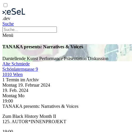
.dev
Suche
Menü
TANAKA presents: Narratives & Voices
Darstellende Kunst
Performance
Präsentation
Diskussion
Alte Schmiede
Schönlaterngasse 9
1010 Wien
1 Termin im Archiv
Montag
19. Februar
2024
19. Feb.
2024
Montag
Mo
19:00
TANAKA presents: Narratives & Voices
Zum Black History Month II
125. AUTOR*INNENPROJEKT
19:00