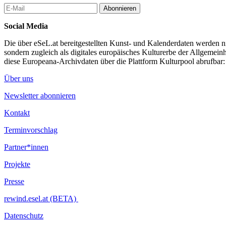
Precious Oteng, *1998; Mitgründerin von Tanaka, Social-Media-Aktiv
Abonnieren
Hannah Ayalon, *2001; Mitgründerin von Tanaka, Illustratorin, Arbei
Social Media
...Mehr lesen
Die über eSeL.at bereitgestellten Kunst- und Kalenderdaten werden nic
sondern zugleich als digitales europäisches Kulturerbe der Allgemein
diese Europeana-Archivdaten über die Plattform Kulturpool abrufbar
Über uns
Newsletter abonnieren
Kontakt
Terminvorschlag
Partner*innen
Projekte
Presse
rewind.esel.at (BETA)
Datenschutz