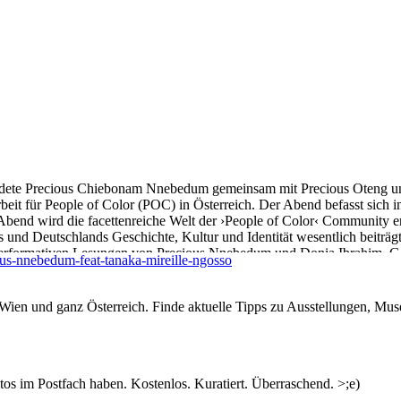
ndete Precious Chiebonam Nnebedum gemeinsam mit Precious Oteng 
it für People of Color (POC) in Österreich. Der Abend befasst sich in
bend wird die facettenreiche Welt der ›People of Color‹ Community e
 und Deutschlands Geschichte, Kultur und Identität wesentlich beiträg
 performativen Lesungen von Precious Nnebedum und Donia Ibrahim, G
ous-nnebedum-feat-tanaka-mireille-ngosso
 zur Talentshow auf der Facebook- und Instagram-Seite von Tanaka.
n Wien und ganz Österreich. Finde aktuelle Tipps zu Ausstellungen, Mus
tin. Mitgründerin von Tanaka. Lyrikdebüt: birthmarks (2022).
tglied des Wiener Gemeinderats und Landtags. Buchveröffentlichung: Für 
s im Postfach haben. Kostenlos. Kuratiert. Überraschend. >;e)