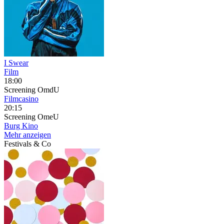
I Swear
Film
18:00
Screening
OmdU
Filmcasino
20:15
Screening
OmeU
Burg Kino
Mehr anzeigen
Festivals & Co