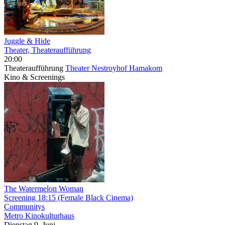
Juggle & Hide
Theater, Theateraufführung
20:00
Theateraufführung
Theater Nestroyhof Hamakom
Kino & Screenings
The Watermelon Woman
Screening
18:15
(Female Black Cinema)
Communitys
Metro Kinokulturhaus
Dienstag
9. Juni