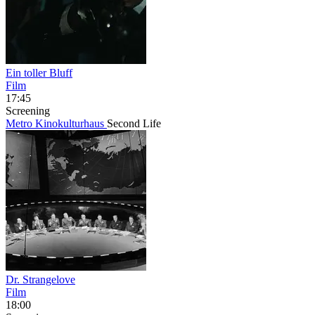
Ein toller Bluff
Film
17:45
Screening
Metro Kinokulturhaus
Second Life
Dr. Strangelove
Film
18:00