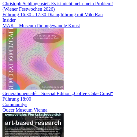
Christoph Schlingensief: Es ist nicht mehr mein Problem!
(Wiener Festwochen 2026)
Führung
16:30 - 17:30
Dialogführung mit Milo Rau
Insider
MAK – Museum für angewandte Kunst
Generationencafé – Special Edition „Coffee Cake Cunst“
Führung
18:00
Communitys
Queer Museum Vienna