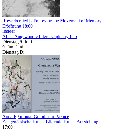
[Reverberated]
- Following the Movement of Memory
Eröffnung
18:00
Insider
AIL – Angewandte Interdisciplinary Lab
Dienstag
9. Juni
9.
Juni
Juni
Dienstag
Di
Anna Egarmina: Grandma in Venice
Zeitgenössische Kunst, Bildende Kunst, Ausstellung
17:00