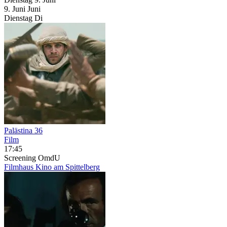
9.
Juni
Juni
Dienstag
Di
Palästina 36
Film
17:45
Screening
OmdU
Filmhaus Kino am Spittelberg