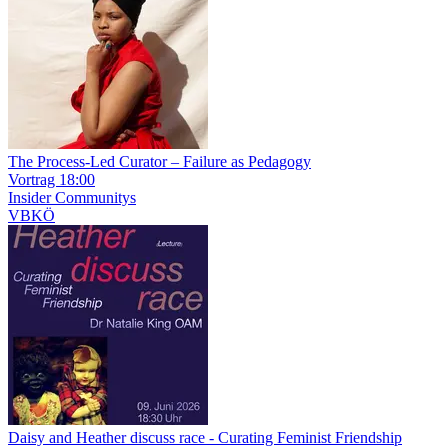
The Process-Led Curator – Failure as Pedagogy
Vortrag
18:00
Insider
Communitys
VBKÖ
Daisy and Heather discuss race
- Curating Feminist Friendship