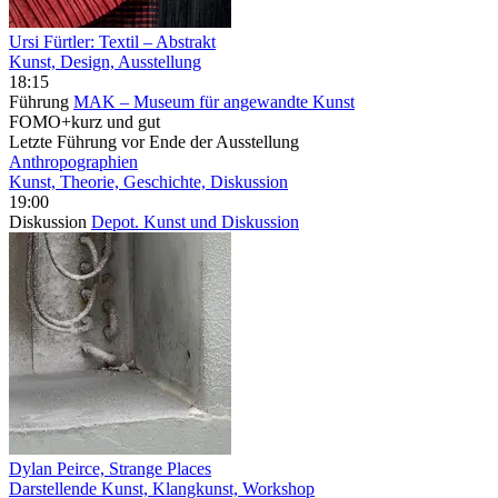
Ursi Fürtler: Textil – Abstrakt
Kunst, Design, Ausstellung
18:15
Führung
MAK – Museum für angewandte Kunst
FOMO+kurz und gut
Letzte Führung vor Ende der Ausstellung
Anthropographien
Kunst, Theorie, Geschichte, Diskussion
19:00
Diskussion
Depot. Kunst und Diskussion
Dylan Peirce, Strange Places
Darstellende Kunst, Klangkunst, Workshop