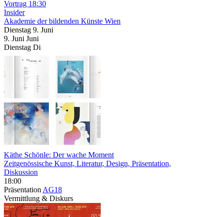
Vortrag
18:30
Insider
Akademie der bildenden Künste Wien
Dienstag
9. Juni
9.
Juni
Juni
Dienstag
Di
Käthe Schönle: Der wache Moment
Zeitgenössische Kunst, Literatur, Design, Präsentation,
Diskussion
18:00
Präsentation
AG18
Vermittlung & Diskurs