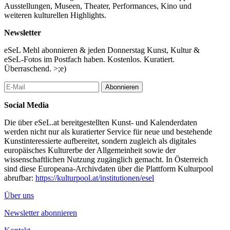
das bereits in den 1970er-Jahren den Weg in das moderne New
Ausstellungen, Museen, Theater, Performances, Kino und
Black Cinema weist. Es entstehen radikale Weisen neuer
weiteren kulturellen Highlights.
poetischer Bildsprache, die sich den Genrekonventionen sowie
dem weißen Blick gekonnt entziehen. Wo Geschichte auf Gewalt
Newsletter
beruht, wird der Film zum Werkzeug der Aneignung und nutzt
das Fabulieren, um die glatte Oberfläche offizieller Wahrheiten
eSeL Mehl abonnieren & jeden Donnerstag Kunst, Kultur &
aufzubrechen. So gewinnen fehlende Bilder der Historiografie an
eSeL-Fotos im Postfach haben. Kostenlos. Kuratiert.
Stimme, das Archiv erscheint als situiert und der vermeintliche
Überraschend. >;e)
Fakt wird als Fiktion enttarnt.
Abonnieren
Über ausgewählte Werke der letzten fünfzig Jahre zeigen wir
Geschichten der Freude und der Resilienz, die im
Social Media
unausweichlichen Kontext (post-)kolonialer Gewalt produziert
Die über eSeL.at bereitgestellten Kunst- und Kalenderdaten
wurden und sich dieser bemächtigen. Ein Programm, durchzogen
werden nicht nur als kuratierter Service für neue und bestehende
von kultureller Selbstbehauptung, großen Gefühlen, und einer
Kunstinteressierte aufbereitet, sondern zugleich als digitales
klaren Unabwendbarkeit: Pleasure for Black women in the realm
europäisches Kulturerbe der Allgemeinheit sowie der
of the visual!
wissenschaftlichen Nutzung zugänglich gemacht. In Österreich
(Lien May Lucas)
sind diese Europeana-Archivdaten über die Plattform Kulturpool
...Mehr lesen
abrufbar:
https://kulturpool.at/institutionen/esel
Über uns
Newsletter abonnieren