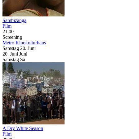
Sambizanga
Film
21:00
Screening
Metro Kinokulturhaus
Samstag
20. Juni
20.
Juni
Juni
Samstag
Sa
A Dry White Season
Film