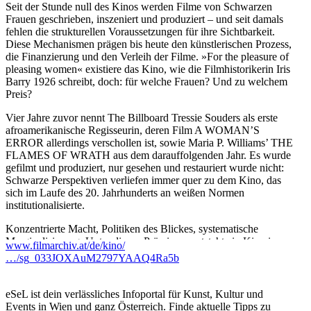
Seit der Stunde null des Kinos werden Filme von Schwarzen
Frauen geschrieben, inszeniert und produziert – und seit damals
fehlen die strukturellen Voraussetzungen für ihre Sichtbarkeit.
Diese Mechanismen prägen bis heute den künstlerischen Prozess,
die Finanzierung und den Verleih der Filme. »For the pleasure of
pleasing women« existiere das Kino, wie die Filmhistorikerin Iris
Barry 1926 schreibt, doch: für welche Frauen? Und zu welchem
Preis?
Vier Jahre zuvor nennt The Billboard Tressie Souders als erste
afroamerikanische Regisseurin, deren Film A WOMAN’S
ERROR allerdings verschollen ist, sowie Maria P. Williams’ THE
FLAMES OF WRATH aus dem darauffolgenden Jahr. Es wurde
gefilmt und produziert, nur gesehen und restauriert wurde nicht:
Schwarze Perspektiven verliefen immer quer zu dem Kino, das
sich im Laufe des 20. Jahrhunderts an weißen Normen
institutionalisierte.
Konzentrierte Macht, Politiken des Blickes, systematische
Marginalisierung: Unter diesen Prämissen entsteht ein Kino im
www.filmarchiv.at/de/kino/
Unsichtbaren. Knapp 70 Jahre braucht es, bis Julie Dash mit
…/sg_033JOXAuM2797YAAQ4Ra5b
ihrem Debüt-Feature DAUGHTERS OF THE DUST in den
USA den Rhythmus einer neuen Bewegung taktiert. Die Werke
Sarah Maldorors – insbesondere SAMBIZANGA – etablieren die
eSeL ist dein verlässliches Infoportal für Kunst, Kultur und
französische Regisseurin als historische Vorreiterin eines Kinos,
Events in Wien und ganz Österreich. Finde aktuelle Tipps zu