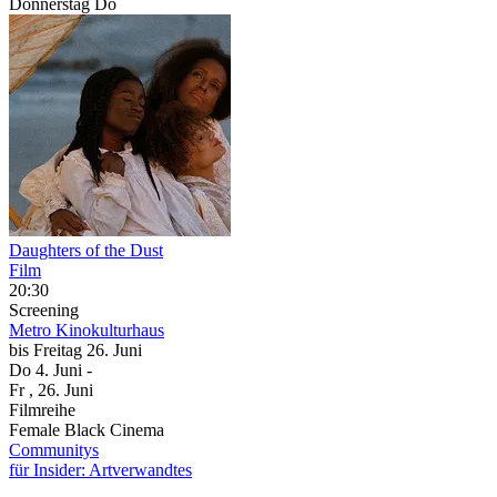
Donnerstag
Do
Daughters of the Dust
Film
20:30
Screening
Metro Kinokulturhaus
bis
Freitag
26. Juni
Do
4. Juni
-
Fr
, 26. Juni
Filmreihe
Female Black Cinema
Communitys
für Insider: Artverwandtes