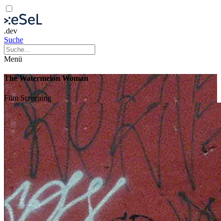
.dev
Suche
Menü
The Watermelon Woman
Film
Screening