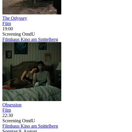
The Odyssey
Film
19:00
Screening
OmdU
Filmhaus Kino am Spittelberg
Obsession
Film
22:30
Screening
OmdU
Filmhaus Kino am Spittelberg
Sonntag
9. August