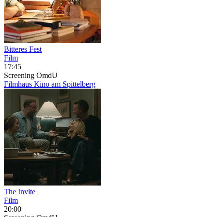
Bitteres Fest
Film
17:45
Screening
OmdU
Filmhaus Kino am Spittelberg
The Invite
Film
20:00