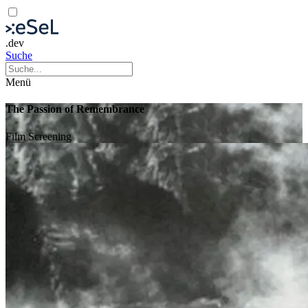
.dev
Suche
Menü
The Passion of Remembrance
Film
Screening