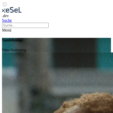
.dev
Suche
Menü
Sambizanga
Film
Screening