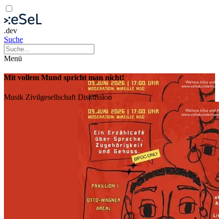
.dev
Suche
Menü
Mit vollem Mund spricht man nicht!
Musik
Zivilgesellschaft
Diskussion