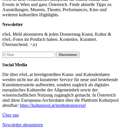
Dauer des Erzählcafés: ca 90 Minuten
Events in Wien und ganz Österreich. Finde aktuelle Tipps zu
Anmeldung für das Erzählcafé erforderlich, Teilnehmer:innenzahl
Ausstellungen, Museen, Theater, Performances, Kino und
beschränkt.
weiteren kulturellen Highlights.
17h: Erzählcafé
Newsletter
19h: Sunset Vibes with MZTAY
eSeL Mehl abonnieren & jeden Donnerstag Kunst, Kultur &
...Mehr lesen
eSeL-Fotos im Postfach haben. Kostenlos. Kuratiert.
Überraschend. >;e)
Abonnieren
Social Media
Die über eSeL.at bereitgestellten Kunst- und Kalenderdaten
werden nicht nur als kuratierter Service für neue und bestehende
Kunstinteressierte aufbereitet, sondern zugleich als digitales
europäisches Kulturerbe der Allgemeinheit sowie der
wissenschaftlichen Nutzung zugänglich gemacht. In Österreich
sind diese Europeana-Archivdaten über die Plattform Kulturpool
abrufbar:
https://kulturpool.at/institutionen/esel
Über uns
Newsletter abonnieren