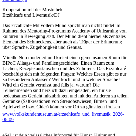
Kooperation mit der Mostothek
Erzählcafé und Livemusik/DJ
Das Erzählcafé Mit vollem Mund spricht man nicht! findet im
Rahmen des Mentoring-Programms Academy of Unlearning von
kulturen in Bewegung statt. Der Mund dient hierbei als zentrales
Element des Schmeckens, aber auch als Träger der Erinnerung
über Sprache, Zugehörigkeit und Genuss.
Mireille Ndo moderiert und kreiert einen gemeinsamen Raum für
BIPoC Alltags- und Familiengeschichte. Einen Raum zum
Lachen, Rezepte austauschen und des Zuhörens. Das Erzählcafé
beschäftigt sich mit folgenden Fragen: Welches Essen gibt es nur
zu besonderen Anlässen? Wer kocht und in welcher Sprache?
Wird ein Gericht vermisst und falls ja, warum? Die
Teilnehmenden sind herzlich dazu eingeladen, ein für sie
bedeutsames Gericht mitzubringen und mit den Anderen zu teilen.
Getränke (Saftkreationen von Streuobstwiesen, Birnen- und
Apfelweine bzw. Cider) können vor Ort zu günstigen Preisen
erworben werden.
www.volkskundemuseum.at/erzaehlcafe_und_livemusik_2026-
06-09
Das Erzählcafé ist ein Raum für BIPOC. Im Anschluss laden wir
alle Interessierte herzlich zu einem gemeinsamen Ausklang mit
Live-Musik ein.
eSeL ist dein verlässliches Infoportal für Kunst, Kultur und