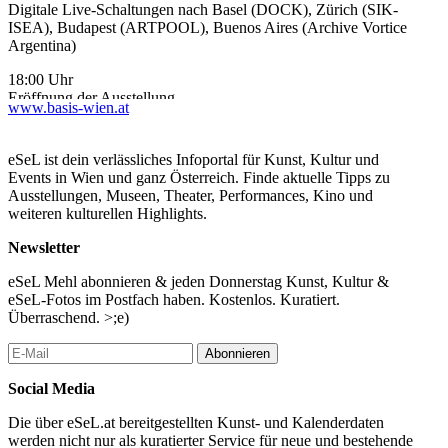
Digitale Live-Schaltungen nach Basel (DOCK), Zürich (SIK-
ISEA), Budapest (ARTPOOL), Buenos Aires (Archive Vortice
Argentina)
18:00 Uhr
Eröffnung der Ausstellung
www.basis-wien.at
MARIA COZMA & NIK GEENE
what do people do all day?
eSeL ist dein verlässliches Infoportal für Kunst, Kultur und
Anknüpfend an die Arbeit „tit tat“, die im vergangenen Jahr im
Events in Wien und ganz Österreich. Finde aktuelle Tipps zu
Rahmen des Internationalen Tags der Archive in der basis wien
Ausstellungen, Museen, Theater, Performances, Kino und
gezeigt wurde, realisieren Nik Geene und Maria Cozma,
weiteren kulturellen Highlights.
ausgehend von der Frage „What Do People Do All Day?“, ein
eigens für die diesjährige Woche der Archive entwickeltes
Newsletter
Konzept.
eSeL Mehl abonnieren & jeden Donnerstag Kunst, Kultur &
Eine neue Serie handgefertigter Dias in engem Dialog mit der
eSeL-Fotos im Postfach haben. Kostenlos. Kuratiert.
basis wien.
Überraschend. >;e)
Die Mitarbeiter*innen der basis wien - Helene, Verena,Andrea
Abonnieren
und Christian werden dabei in ihrem Arbeitsalltag begleitet. So
entstehen vier Tagesdokumentationen. Im Zentrum der
Social Media
Aufnahmen stehen Hände: die zeigen, sortieren, ablegen und
ordnen. Zwei Kameras stehen ihnen dabei zur Seite - links &
Die über eSeL.at bereitgestellten Kunst- und Kalenderdaten
rechts. Aus zwei Händen werden vier, werden sechzehn Hände;
werden nicht nur als kuratierter Service für neue und bestehende