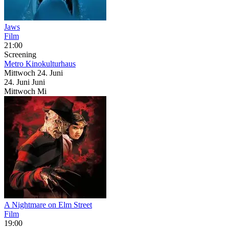
Jaws
Film
21:00
Screening
Metro Kinokulturhaus
Mittwoch
24. Juni
24.
Juni
Juni
Mittwoch
Mi
A Nightmare on Elm Street
Film
19:00