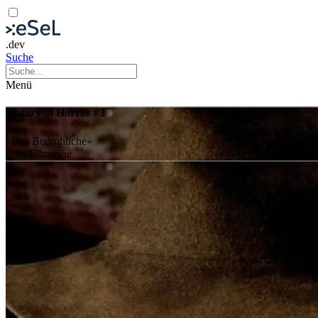
.dev
Suche
Menü
History of Horror #3
»Das Bedrohliche«
Film
Filmreihe