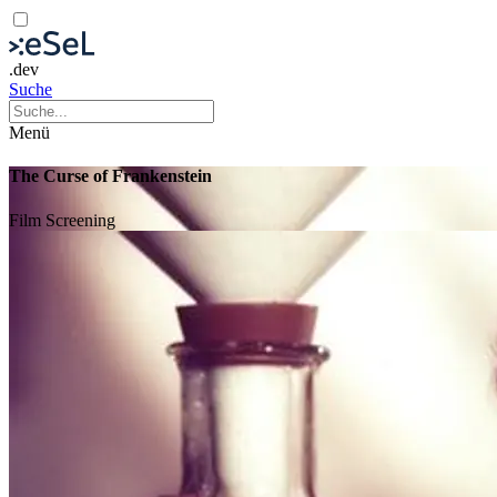
.dev
Suche
Menü
The Curse of Frankenstein
Film
Screening