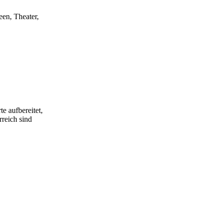
een, Theater,
e aufbereitet,
rreich sind