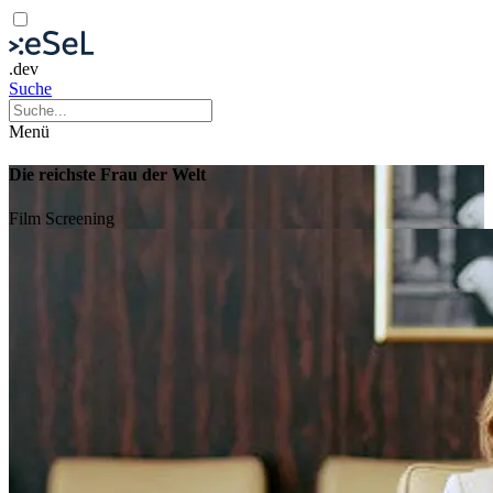
.dev
Suche
Menü
Die reichste Frau der Welt
Film
Screening