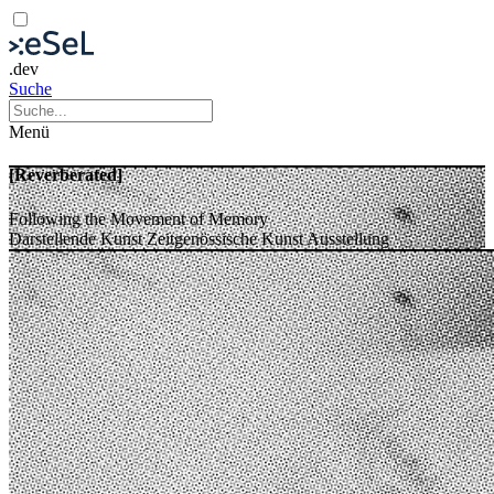
.dev
Suche
Menü
[Reverberated]
Following the Movement of Memory
Darstellende Kunst
Zeitgenössische Kunst
Ausstellung