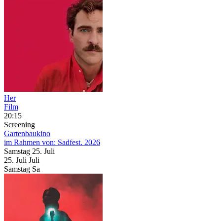
Her
Film
20:15
Screening
Gartenbaukino
im Rahmen von:
Sadfest. 2026
Samstag
25. Juli
25.
Juli
Juli
Samstag
Sa