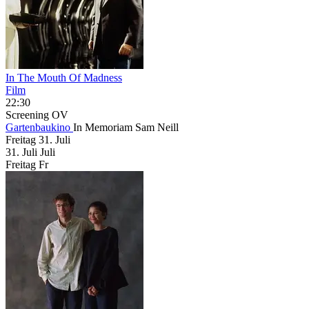
In The Mouth Of Madness
Film
22:30
Screening
OV
Gartenbaukino
In Memoriam Sam Neill
Freitag
31. Juli
31.
Juli
Juli
Freitag
Fr