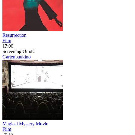
Resurrection
Film
17:00
Screening
OmdU
Gartenbaukino
Magical Mystery Movie
Film
20:15