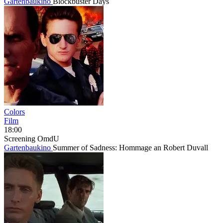
Gartenbaukino
Blockbuster Days
Colors
Film
18:00
Screening
OmdU
Gartenbaukino
Summer of Sadness: Hommage an Robert Duvall