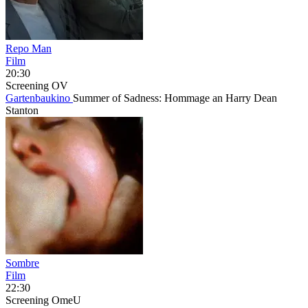
Repo Man
Film
20:30
Screening
OV
Gartenbaukino
Summer of Sadness: Hommage an Harry Dean
Stanton
Sombre
Film
22:30
Screening
OmeU