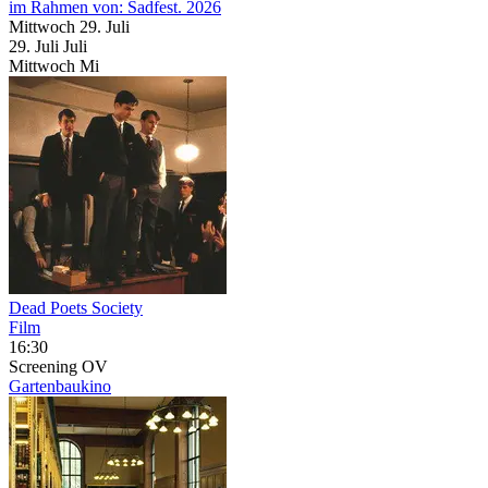
im Rahmen von:
Sadfest. 2026
Mittwoch
29. Juli
29.
Juli
Juli
Mittwoch
Mi
Dead Poets Society
Film
16:30
Screening
OV
Gartenbaukino