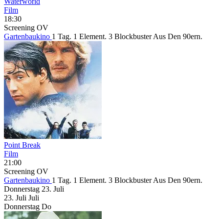
Waterworld
Film
18:30
Screening
OV
Gartenbaukino
1 Tag. 1 Element. 3 Blockbuster Aus Den 90ern.
Point Break
Film
21:00
Screening
OV
Gartenbaukino
1 Tag. 1 Element. 3 Blockbuster Aus Den 90ern.
Donnerstag
23. Juli
23.
Juli
Juli
Donnerstag
Do