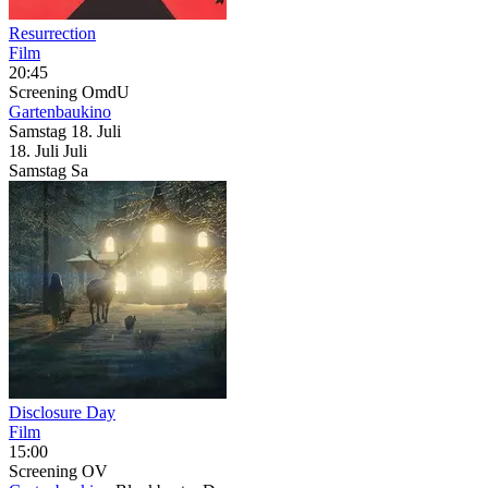
Resurrection
Film
20:45
Screening
OmdU
Gartenbaukino
Samstag
18. Juli
18.
Juli
Juli
Samstag
Sa
Disclosure Day
Film
15:00
Screening
OV