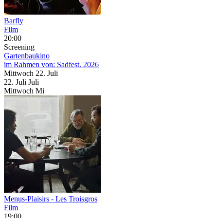
Barfly
Film
20:00
Screening
Gartenbaukino
im Rahmen von:
Sadfest. 2026
Mittwoch
22. Juli
22.
Juli
Juli
Mittwoch
Mi
Menus-Plaisirs - Les Troisgros
Film
19:00