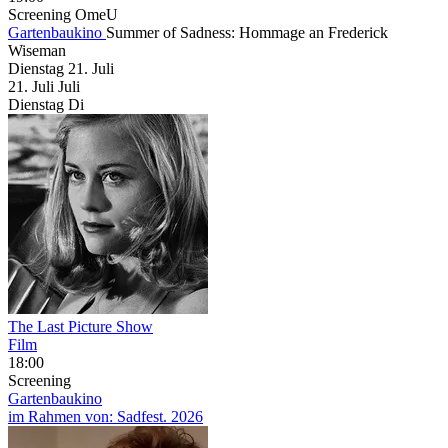
Screening
OmeU
Gartenbaukino
Summer of Sadness: Hommage an Frederick
Wiseman
Dienstag
21. Juli
21.
Juli
Juli
Dienstag
Di
The Last Picture Show
Film
18:00
Screening
Gartenbaukino
im Rahmen von:
Sadfest. 2026