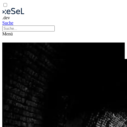
.dev
Suche
Menü
The Third Man
Film
Screening