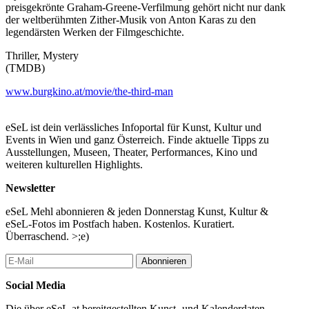
preisgekrönte Graham-Greene-Verfilmung gehört nicht nur dank
der weltberühmten Zither-Musik von Anton Karas zu den
legendärsten Werken der Filmgeschichte.
Thriller, Mystery
(TMDB)
www.burgkino.at/movie/the-third-man
eSeL ist dein verlässliches Infoportal für Kunst, Kultur und
Events in Wien und ganz Österreich. Finde aktuelle Tipps zu
Ausstellungen, Museen, Theater, Performances, Kino und
weiteren kulturellen Highlights.
Newsletter
eSeL Mehl abonnieren & jeden Donnerstag Kunst, Kultur &
eSeL-Fotos im Postfach haben. Kostenlos. Kuratiert.
Überraschend. >;e)
Abonnieren
Social Media
Die über eSeL.at bereitgestellten Kunst- und Kalenderdaten