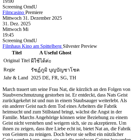
19:00
Screening
OmdU
Filmcasino
Premiere
Mittwoch
31. Dezember
2025
31. Dez.
2025
Mittwoch
Mi
19:45
Screening
OmdU
Filmhaus Kino am Spittelberg
Silvester Preview
Titel
A Useful Ghost
Original Titel
ผีใช้ได้ค่ะ
Regie
รัชฏ์ภูมิ บุญบัญชาโชค
Jahr & Land
2025 DE, FR, SG, TH
March trauert um seine Frau Nat, die kürzlich an den Folgen von
Staubverschmutzung gestorben ist. Er entdeckt, dass Nats Geist
zurückgekehrt ist und nun in einem Staubsauger weiterlebt. Als
ein anderer Geist nach dem Tod eines Arbeiters die Fabrik
heimsucht und zum Stillstand bringt, wächst die Angst in der
Familie. Marchs Angehörige können seine Beziehung zu einem
Geist nicht verstehen und weigern sich, sie zu akzeptieren. Um
ihnen zu zeigen, dass ihre Liebe echt ist, bietet Nat an, die Fabrik
von Geistern zu reinigen. Doch bevor sie selbst ein nützlicher
Geist werden kann, muss sie erst die nutzlosen Geister loswerden