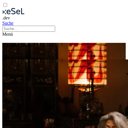
.dev
Suche
Menü
A Useful Ghost
Film
Screening