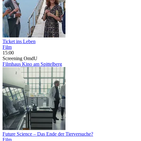
Ticket ins Leben
Film
15:00
Screening
OmdU
Filmhaus Kino am Spittelberg
Future Science – Das Ende der Tierversuche?
Film