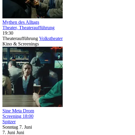
Mythen des Alltags
Theater, Theateraufführung
19:30
Theateraufführung
Volkstheater
Kino & Screenings
Sine Meta Drom
Screening
18:00
Spitzer
Sonntag
7. Juni
7.
Juni
Juni