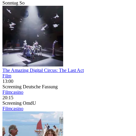
Sonntag
So
The Amazing Digital Circus: The Last Act
Film
13:00
Screening
Deutsche Fassung
Filmcasino
20:15
Screening
OmdU
Filmcasino