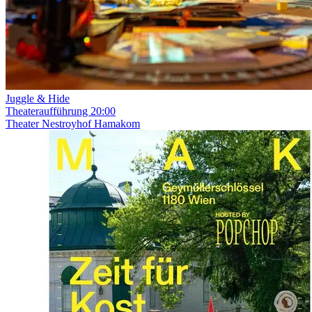
Juggle & Hide
Theateraufführung
20:00
Theater Nestroyhof Hamakom