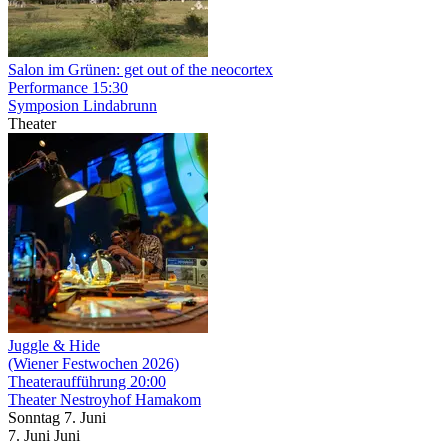
Salon im Grünen: get out of the neocortex
Performance
15:30
Symposion Lindabrunn
Theater
Juggle & Hide
(Wiener Festwochen 2026)
Theateraufführung
20:00
Theater Nestroyhof Hamakom
Sonntag
7. Juni
7.
Juni
Juni