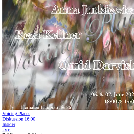
Voicing Places
Diskussion
16:00
Insider
kv.r.