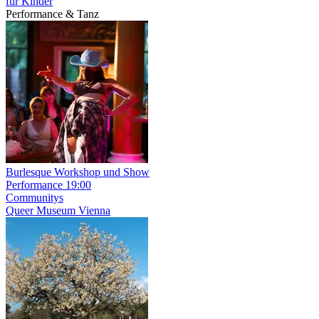
für Kinder
Performance & Tanz
Burlesque Workshop und Show
Performance
19:00
Communitys
Queer Museum Vienna