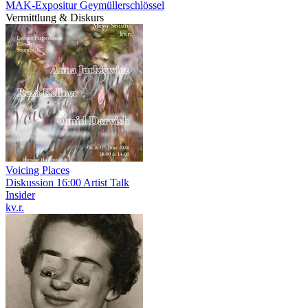
MAK-Expositur Geymüllerschlössel
Vermittlung & Diskurs
Voicing Places
Diskussion
16:00
Artist Talk
Insider
kv.r.