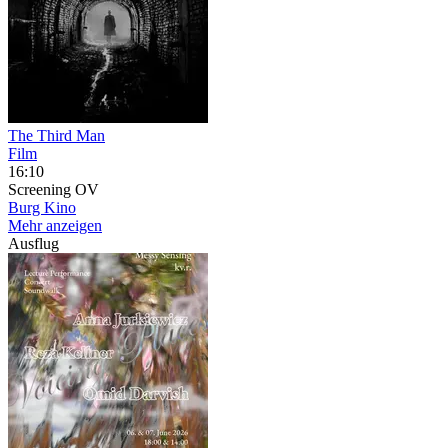
The Third Man
Film
16:10
Screening
OV
Burg Kino
Mehr anzeigen
Ausflug