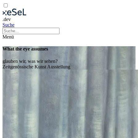
.dev
Suche
Menü
What the eye assumes
glauben wir, was wir sehen?
Zeitgenössische Kunst
Ausstellung