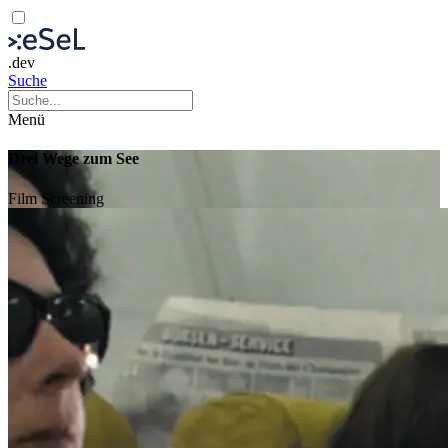
.dev
Suche
Menü
Drei Wege zum See
Film
Screening