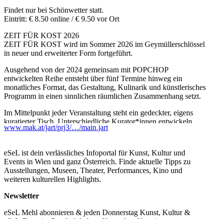
Findet nur bei Schönwetter statt.
Eintritt: € 8.50 online / € 9.50 vor Ort
ZEIT FÜR KOST 2026
ZEIT FÜR KOST wird im Sommer 2026 im Geymüllerschlössel
in neuer und erweiterter Form fortgeführt.
Ausgehend von der 2024 gemeinsam mit POPCHOP
entwickelten Reihe entsteht über fünf Termine hinweg ein
monatliches Format, das Gestaltung, Kulinarik und künstlerisches
Programm in einen sinnlichen räumlichen Zusammenhang setzt.
Im Mittelpunkt jeder Veranstaltung steht ein gedeckter, eigens
kuratierter Tisch. Unterschiedliche Kurator*innen entwickeln
www.mak.at/jart/prj3/…/main.jart
dafür eigenständige Inszenierungen aus Keramik, Glas, Textilien,
Floristik und Objekten verschiedenster Herkunft. Historische
Positionen begegnen zeitgenössischen Arbeiten auf Augenhöhe.
eSeL ist dein verlässliches Infoportal für Kunst, Kultur und
Jeder Tisch wird dabei zum atmosphärischen Ensemble – als
Events in Wien und ganz Österreich. Finde aktuelle Tipps zu
Collage, Stillleben und Tableau vivant zugleich.
Ausstellungen, Museen, Theater, Performances, Kino und
weiteren kulturellen Highlights.
Die kulinarische Ebene antwortet auf die jeweilige Gestaltung:
Für jeden Termin entsteht gemeinsam mit einem eingeladenen
Newsletter
Food-Pop-up ein spezifisches Menü, das Materialien, Farben,
Texturen und Stimmungen des Tisches aufnimmt, weiterdenkt
eSeL Mehl abonnieren & jeden Donnerstag Kunst, Kultur &
und geschmacklich übersetzt. Ergänzt wird das Format durch ein