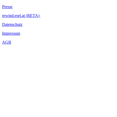
Mit freundlicher Unterstützung von Riess Emaille, Vöslauer und
Presse
Grieskirchner Bier.
rewind.esel.at (BETA)
...Mehr lesen
Datenschutz
Impressum
AGB