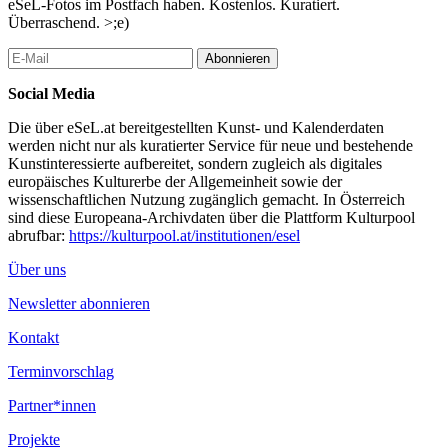
eSeL-Fotos im Postfach haben. Kostenlos. Kuratiert.
Rahmenprogramm mit Musik, Lesungen und performativen
Überraschend. >;e)
Beiträgen, die den jeweiligen Tag atmosphärisch begleiten, ohne
sich in den Vordergrund zu stellen.
Abonnieren
ZEIT FÜR KOST, hosted by Popchop, versteht den gedeckten
Social Media
Tisch als Bühne für zeitgemäße Esskultur, künstlerische
Begegnung und Entschleunigung im einzigartigen Ambiente des
Die über eSeL.at bereitgestellten Kunst- und Kalenderdaten
historischen Architekturjuwels Geymüllerschlössel in
werden nicht nur als kuratierter Service für neue und bestehende
Pötzleinsdorf. Zwischen Juni und Oktober entsteht so eine Serie
Kunstinteressierte aufbereitet, sondern zugleich als digitales
von Events mit jeweils eigener Handschrift — verbunden durch
europäisches Kulturerbe der Allgemeinheit sowie der
eine gemeinsame Dramaturgie aus Raum, Food Culture und
wissenschaftlichen Nutzung zugänglich gemacht. In Österreich
angewandter Kunst.
sind diese Europeana-Archivdaten über die Plattform Kulturpool
abrufbar:
https://kulturpool.at/institutionen/esel
Das Geymüllerschlössel, einst als Sommerschlössel erbaut,
eröffnet heute einen authentischen Einblick in die Vielfalt der
Über uns
biedermeierlichen Wohn- und Ausstattungskunst. Im Garten
können zeitgenössische Positionen erlebt werden: Dort begegnen
Newsletter abonnieren
Besucher*innen der Skulptur Der Vater weist dem Kind den Weg
(1996) von Hubert Schmalix sowie dem stimmungsvollen
Kontakt
Skyspace The Other Horizon (1998/2004) des amerikanischen
Lichtkünstlers James Turrell.
Terminvorschlag
Termine 2026:
Partner*innen
Sonntag 7.6. | 5.7. | 30.8. | 13.9. | 4.10.
Projekte