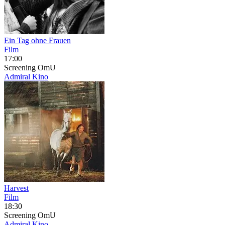
Ein Tag ohne Frauen
Film
17:00
Screening
OmU
Admiral Kino
Harvest
Film
18:30
Screening
OmU
Admiral Kino