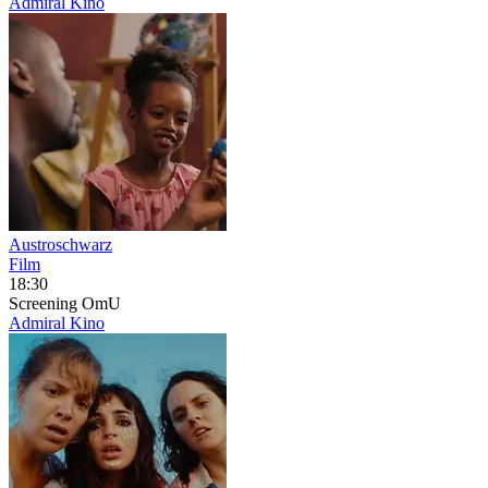
Admiral Kino
Austroschwarz
Film
18:30
Screening
OmU
Admiral Kino