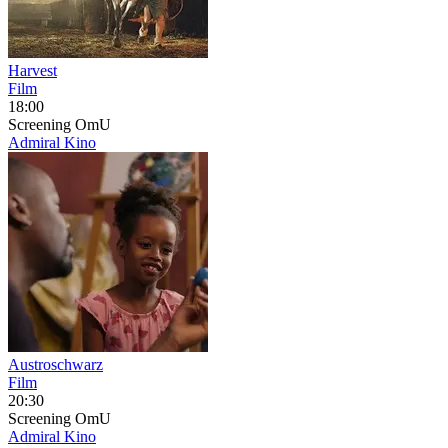
Harvest
Film
18:00
Screening
OmU
Admiral Kino
Austroschwarz
Film
20:30
Screening
OmU
Admiral Kino