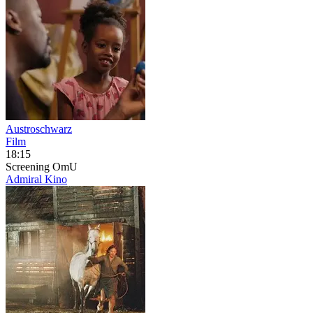
Austroschwarz
Film
18:15
Screening
OmU
Admiral Kino