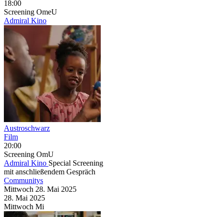
18:00
Screening
OmeU
Admiral Kino
Austroschwarz
Film
20:00
Screening
OmU
Admiral Kino
Special Screening
mit anschließendem Gespräch
Communitys
Mittwoch
28. Mai
2025
28. Mai
2025
Mittwoch
Mi