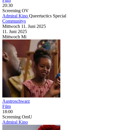
Film
20:30
Screening
OV
Admiral Kino
Queertactics Special
Communitys
Mittwoch
11. Juni
2025
11. Juni
2025
Mittwoch
Mi
Austroschwarz
Film
18:00
Screening
OmU
Admiral Kino