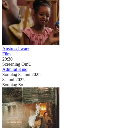
Austroschwarz
Film
20:30
Screening
OmU
Admiral Kino
Sonntag
8. Juni
2025
8. Juni
2025
Sonntag
So