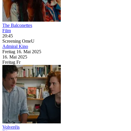
The Balconettes
Film
20:45
Screening
OmeU
Admiral Kino
Freitag
16. Mai
2025
16. Mai
2025
Freitag
Fr
Volveréis