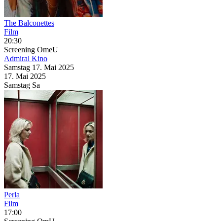
The Balconettes
Film
20:30
Screening
OmeU
Admiral Kino
Samstag
17. Mai
2025
17. Mai
2025
Samstag
Sa
Perla
Film
17:00