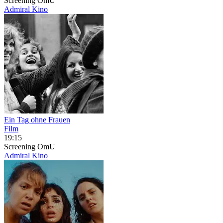
Screening
OmU
Admiral Kino
Ein Tag ohne Frauen
Film
19:15
Screening
OmU
Admiral Kino