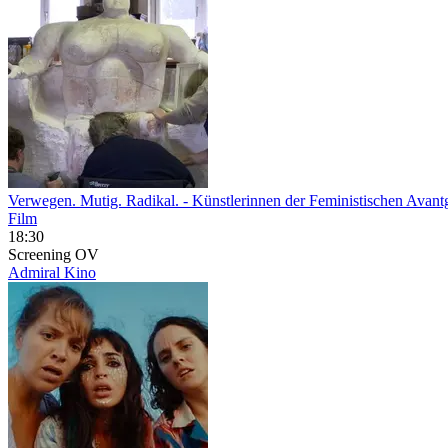
Verwegen. Mutig. Radikal.
- Künstlerinnen der Feministischen Avant
Film
18:30
Screening
OV
Admiral Kino