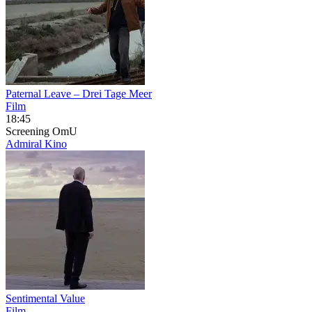
Paternal Leave – Drei Tage Meer
Film
18:45
Screening
OmU
Admiral Kino
Sentimental Value
Film