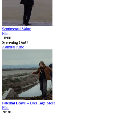
Sentimental Value
Film
18:00
Screening
OmU
Admiral Kino
Paternal Leave – Drei Tage Meer
Film
20:30