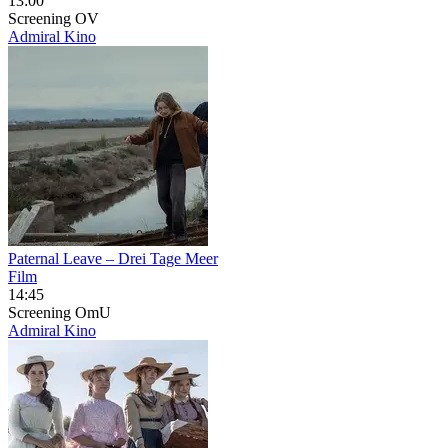
13:00
Screening
OV
Admiral Kino
Paternal Leave – Drei Tage Meer
Film
14:45
Screening
OmU
Admiral Kino