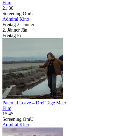
Film
21:30
Screening
OmU
Admiral Kino
Freitag
2. Jänner
2.
Jänner
Jän.
Freitag
Fr
Paternal Leave – Drei Tage Meer
Film
15:45
Screening
OmU
Admiral Kino