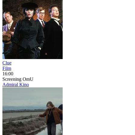
Clue
Film
16:00
Screening
OmU
Admiral Kino