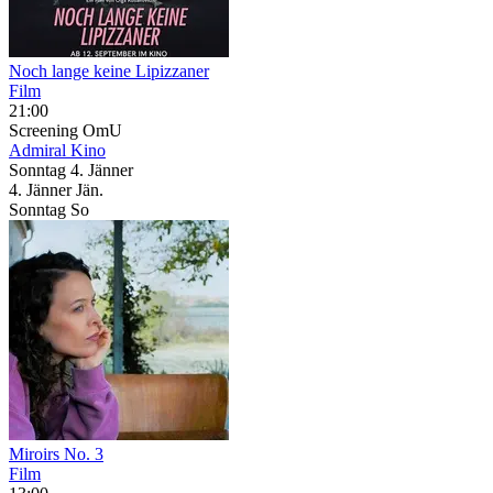
Noch lange keine Lipizzaner
Film
21:00
Screening
OmU
Admiral Kino
Sonntag
4. Jänner
4.
Jänner
Jän.
Sonntag
So
Miroirs No. 3
Film