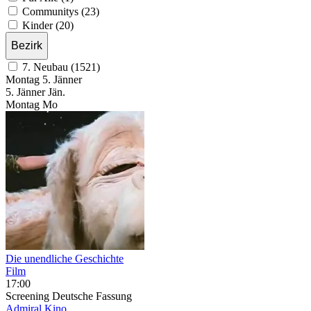
Communitys (23)
Kinder (20)
Bezirk
7. Neubau (1521)
Montag
5. Jänner
5.
Jänner
Jän.
Montag
Mo
Die unendliche Geschichte
Film
17:00
Screening
Deutsche Fassung
Admiral Kino