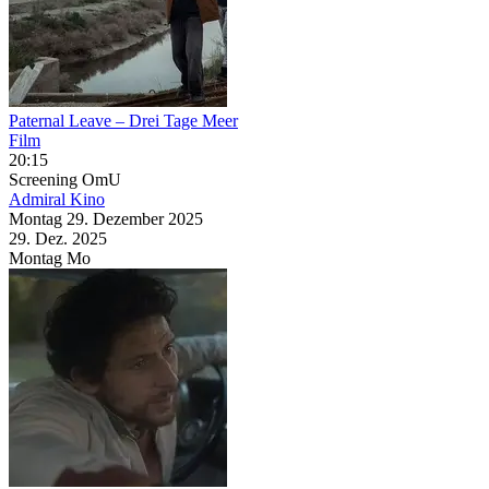
Paternal Leave – Drei Tage Meer
Film
20:15
Screening
OmU
Admiral Kino
Montag
29. Dezember
2025
29. Dez.
2025
Montag
Mo