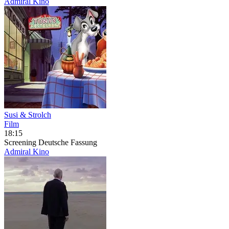
Admiral Kino
Susi & Strolch
Film
18:15
Screening
Deutsche Fassung
Admiral Kino