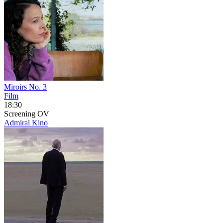
Miroirs No. 3
Film
18:30
Screening
OV
Admiral Kino