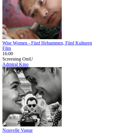
Wise Women
- Fünf Hebammen, Fünf Kulturen
Film
16:00
Screening
OmU
Admiral Kino
Nouvelle Vague