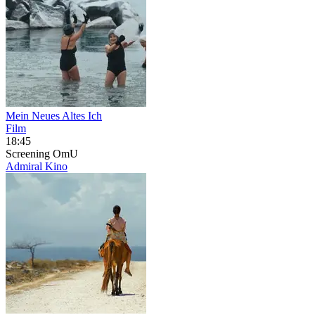
Mein Neues Altes Ich
Film
18:45
Screening
OmU
Admiral Kino