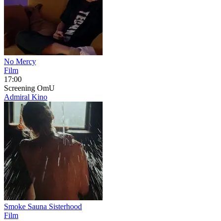
No Mercy
Film
17:00
Screening
OmU
Admiral Kino
Smoke Sauna Sisterhood
Film