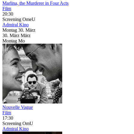
Marlina, the Murderer in Four Acts
Film
20:30
Screening
OmeU
Admiral Kino
Montag
30. März
30.
März
März
Montag
Mo
Nouvelle Vague
Film
17:30
Screening
OmU
Admiral Kino