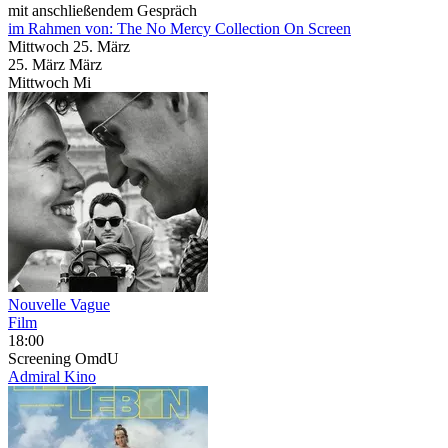
mit anschließendem Gespräch
im Rahmen von:
The No Mercy Collection On Screen
Mittwoch
25. März
25.
März
März
Mittwoch
Mi
Nouvelle Vague
Film
18:00
Screening
OmdU
Admiral Kino