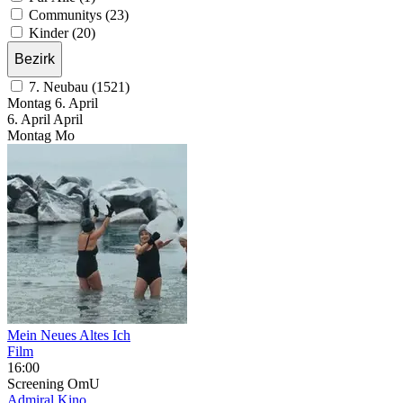
Communitys (23)
Kinder (20)
Bezirk
7. Neubau (1521)
Montag
6. April
6.
April
April
Montag
Mo
Mein Neues Altes Ich
Film
16:00
Screening
OmU
Admiral Kino