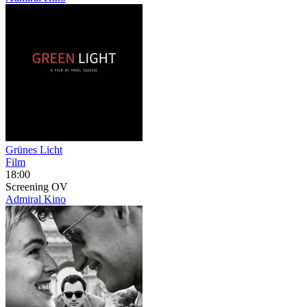
Grünes Licht
Film
18:00
Screening
OV
Admiral Kino