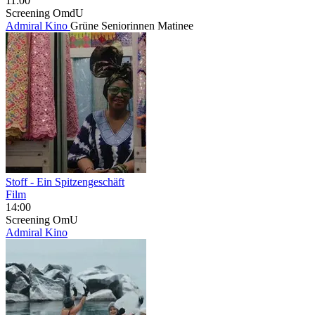
11:00
Screening
OmdU
Admiral Kino
Grüne Seniorinnen Matinee
Stoff - Ein Spitzengeschäft
Film
14:00
Screening
OmU
Admiral Kino