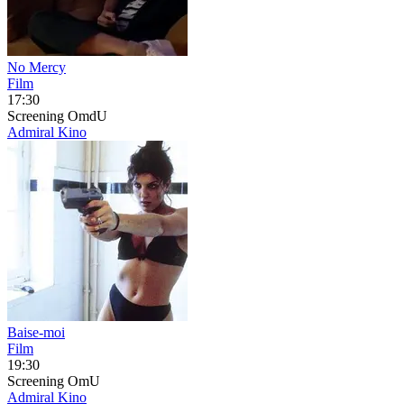
No Mercy
Film
17:30
Screening
OmdU
Admiral Kino
Baise-moi
Film
19:30
Screening
OmU
Admiral Kino