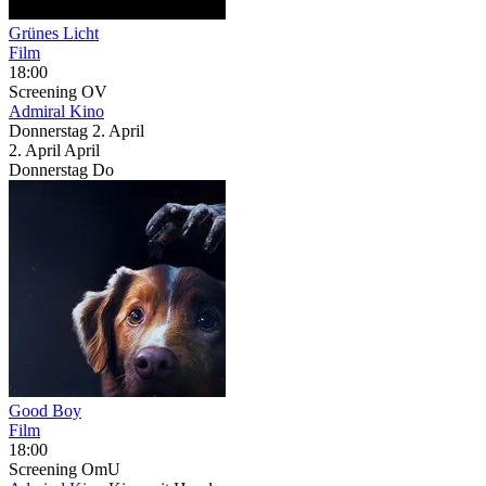
Grünes Licht
Film
18:00
Screening
OV
Admiral Kino
Donnerstag
2. April
2.
April
April
Donnerstag
Do
Good Boy
Film
18:00
Screening
OmU