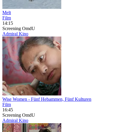
Melt
Film
14:15
Screening
OmdU
Admiral Kino
Wise Women
- Fünf Hebammen, Fünf Kulturen
Film
16:45
Screening
OmdU
Admiral Kino