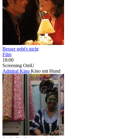
Besser geht's nicht
Film
18:00
Screening
OmU
Admiral Kino
Kino mit Hund