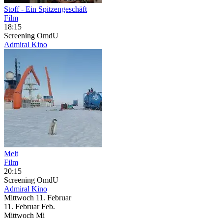
Stoff - Ein Spitzengeschäft
Film
18:15
Screening
OmdU
Admiral Kino
Melt
Film
20:15
Screening
OmdU
Admiral Kino
Mittwoch
11. Februar
11.
Februar
Feb.
Mittwoch
Mi