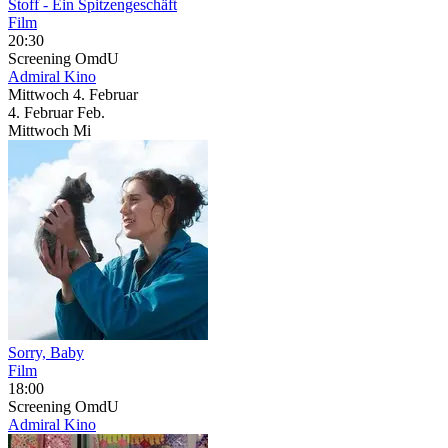
Stoff - Ein Spitzengeschäft
Film
20:30
Screening
OmdU
Admiral Kino
Mittwoch
4. Februar
4.
Februar
Feb.
Mittwoch
Mi
Sorry, Baby
Film
18:00
Screening
OmdU
Admiral Kino