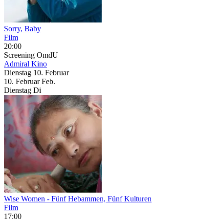
Sorry, Baby
Film
20:00
Screening
OmdU
Admiral Kino
Dienstag
10. Februar
10.
Februar
Feb.
Dienstag
Di
Wise Women
- Fünf Hebammen, Fünf Kulturen
Film
17:00