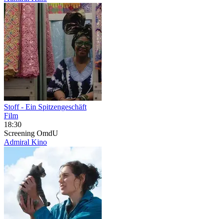
Stoff - Ein Spitzengeschäft
Film
18:30
Screening
OmdU
Admiral Kino