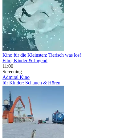
Kino für die Kleinsten: Tierisch was los!
Film, Kinder & Jugend
11:00
Screening
Admiral Kino
für Kinder: Schauen & Hören