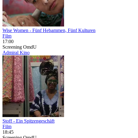
Wise Women
- Fünf Hebammen, Fünf Kulturen
Film
17:00
Screening
OmdU
Admiral Kino
Stoff - Ein Spitzengeschäft
Film
18:45
Screening
OmdU