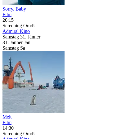
Sorry, Baby
Film
20:15
Screening
OmdU
Admiral Kino
Samstag
31. Jänner
31.
Jänner
Jän.
Samstag
Sa
Melt
Film
14:30
Screening
OmdU