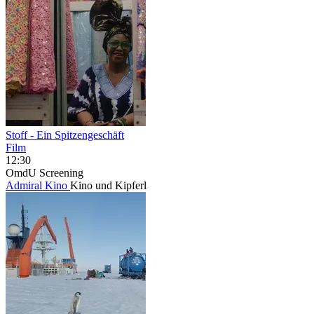
Stoff - Ein Spitzengeschäft
Film
12:30
OmdU
Screening
Admiral Kino
Kino und Kipferl