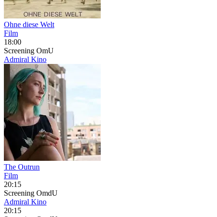
Ohne diese Welt
Film
18:00
Screening
OmU
Admiral Kino
The Outrun
Film
20:15
Screening
OmdU
Admiral Kino
20:15