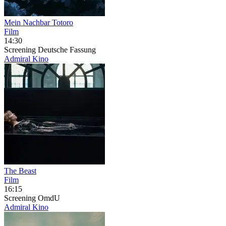
Mein Nachbar Totoro
Film
14:30
Screening
Deutsche Fassung
Admiral Kino
The Beast
Film
16:15
Screening
OmdU
Admiral Kino