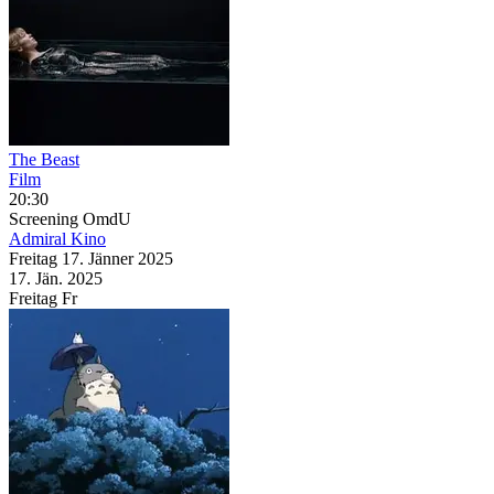
The Beast
Film
20:30
Screening
OmdU
Admiral Kino
Freitag
17. Jänner
2025
17. Jän.
2025
Freitag
Fr