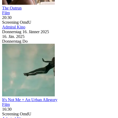
The Outrun
Film
20:30
Screening
OmdU
Admiral Kino
Donnerstag
16. Jänner
2025
16. Jän.
2025
Donnerstag
Do
It's Not Me + An Urban Allegory
Film
16:30
Screening
OmdU