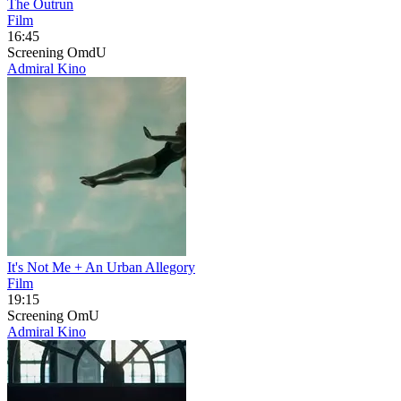
The Outrun
Film
16:45
Screening
OmdU
Admiral Kino
It's Not Me + An Urban Allegory
Film
19:15
Screening
OmU
Admiral Kino