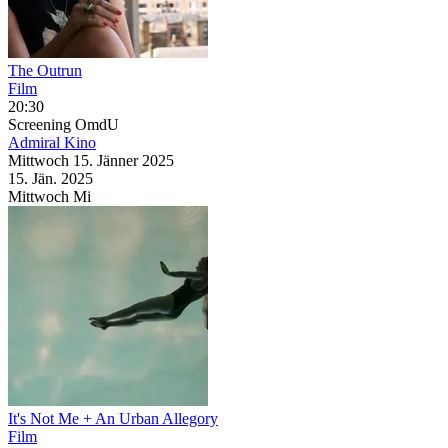
The Outrun
Film
20:30
Screening
OmdU
Admiral Kino
Mittwoch
15. Jänner
2025
15. Jän.
2025
Mittwoch
Mi
It's Not Me + An Urban Allegory
Film