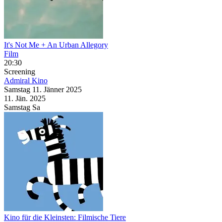
It's Not Me + An Urban Allegory
Film
20:30
Screening
Admiral Kino
Samstag
11. Jänner
2025
11. Jän.
2025
Samstag
Sa
Kino für die Kleinsten: Filmische Tiere