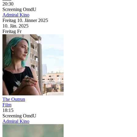
20:30
Screening
OmdU
Admiral Kino
Freitag
10. Jänner
2025
10. Jän.
2025
Freitag
Fr
The Outrun
Film
18:15
Screening
OmdU
Admiral Kino