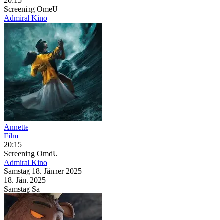
20:15
Screening
OmeU
Admiral Kino
Annette
Film
20:15
Screening
OmdU
Admiral Kino
Samstag
18. Jänner
2025
18. Jän.
2025
Samstag
Sa