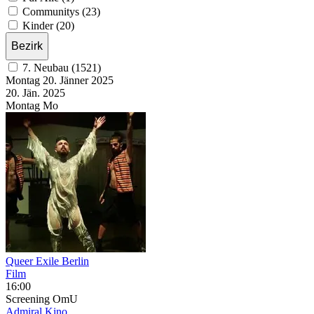
Communitys (23)
Kinder (20)
Bezirk
7. Neubau (1521)
Montag
20. Jänner
2025
20. Jän.
2025
Montag
Mo
Queer Exile Berlin
Film
16:00
Screening
OmU
Admiral Kino