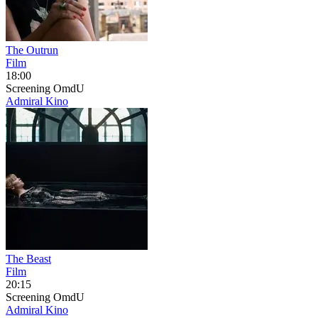
The Outrun
Film
18:00
Screening
OmdU
Admiral Kino
The Beast
Film
20:15
Screening
OmdU
Admiral Kino