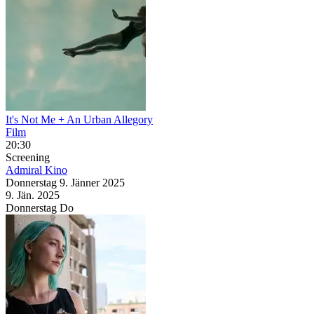
It's Not Me + An Urban Allegory
Film
20:30
Screening
Admiral Kino
Donnerstag
9. Jänner
2025
9. Jän.
2025
Donnerstag
Do