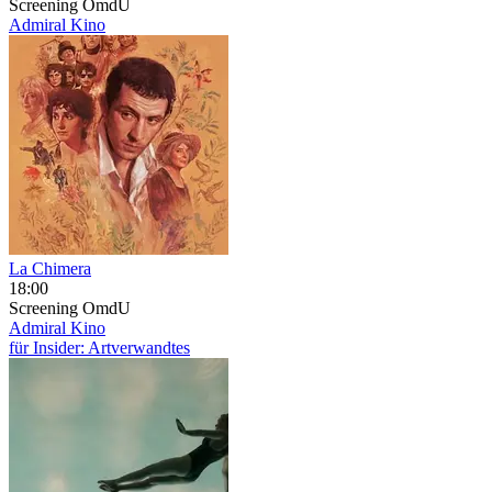
Screening
OmdU
Admiral Kino
La Chimera
18:00
Screening
OmdU
Admiral Kino
für Insider: Artverwandtes