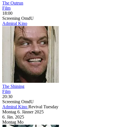
The Outrun
Film
18:00
Screening
OmdU
Admiral Kino
The Shining
Film
20:30
Screening
OmdU
Admiral Kino
Revival Tuesday
Montag
6. Jänner
2025
6. Jän.
2025
Montag
Mo