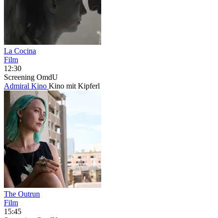
La Cocina
Film
12:30
Screening
OmdU
Admiral Kino
Kino mit Kipferl
The Outrun
Film
15:45