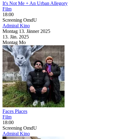
It's Not Me + An Urban Allegory
Film
18:00
Screening
OmdU
Admiral Kino
Montag
13. Jänner
2025
13. Jän.
2025
Montag
Mo
Faces Places
Film
18:00
Screening
OmdU
Admiral Kino