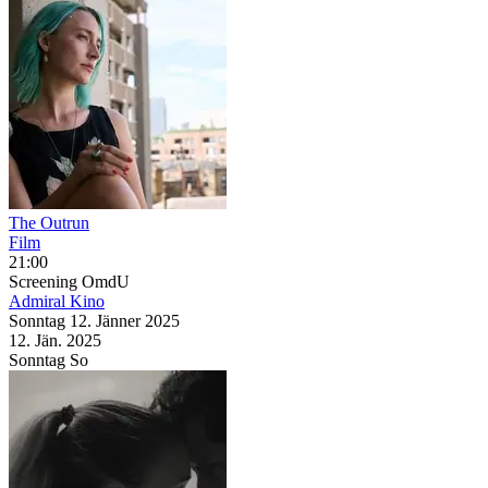
The Outrun
Film
21:00
Screening
OmdU
Admiral Kino
Sonntag
12. Jänner
2025
12. Jän.
2025
Sonntag
So