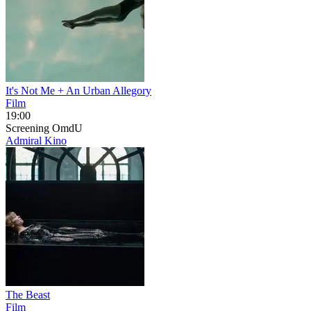
It's Not Me + An Urban Allegory
Film
19:00
Screening
OmdU
Admiral Kino
The Beast
Film