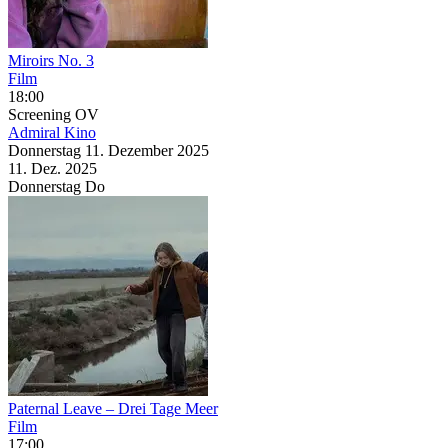
Miroirs No. 3
Film
18:00
Screening
OV
Admiral Kino
Donnerstag
11. Dezember
2025
11. Dez.
2025
Donnerstag
Do
Paternal Leave – Drei Tage Meer
Film
17:00