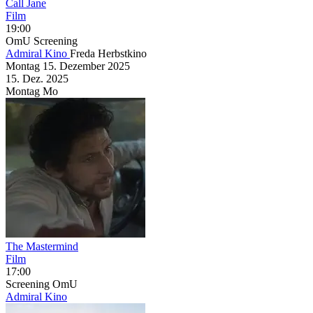
Call Jane
Film
19:00
OmU
Screening
Admiral Kino
Freda Herbstkino
Montag
15. Dezember
2025
15. Dez.
2025
Montag
Mo
The Mastermind
Film
17:00
Screening
OmU
Admiral Kino