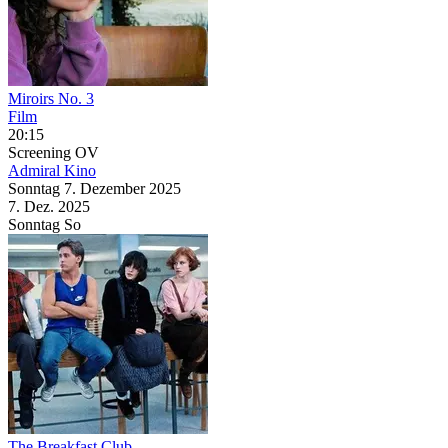
Miroirs No. 3
Film
20:15
Screening
OV
Admiral Kino
Sonntag
7. Dezember
2025
7. Dez.
2025
Sonntag
So
The Breakfast Club