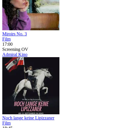
Miroirs No. 3
Film
17:00
Screening
OV
Admiral Kino
Noch lange keine Lipizzaner
Film