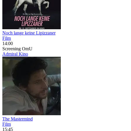
Noch lange keine Lipizzaner
Film
14:00
Screening
OmU
Admiral Kino
The Mastermind
Film
15:45