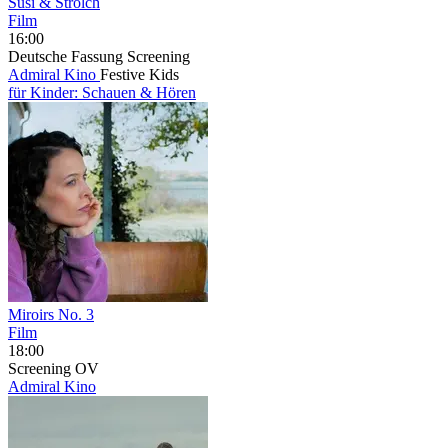
Susi & Strolch
Film
16:00
Deutsche Fassung
Screening
Admiral Kino
Festive Kids
für Kinder: Schauen & Hören
Miroirs No. 3
Film
18:00
Screening
OV
Admiral Kino