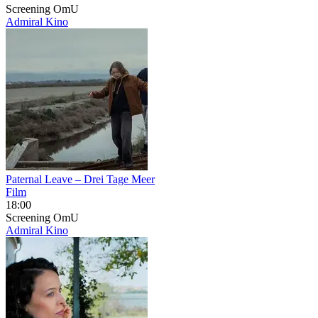
Screening
OmU
Admiral Kino
Paternal Leave – Drei Tage Meer
Film
18:00
Screening
OmU
Admiral Kino