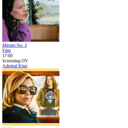
Miroirs No. 3
Film
17:00
Screening
OV
Admiral Kino