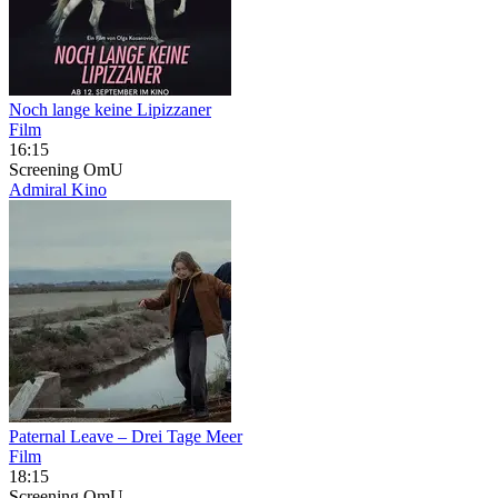
Noch lange keine Lipizzaner
Film
16:15
Screening
OmU
Admiral Kino
Paternal Leave – Drei Tage Meer
Film
18:15
Screening
OmU