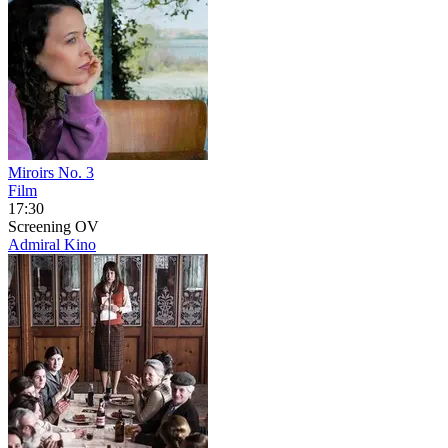
Miroirs No. 3
Film
17:30
Screening
OV
Admiral Kino