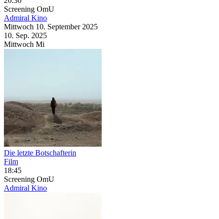
20:30
Screening
OmU
Admiral Kino
Mittwoch
10. September
2025
10. Sep.
2025
Mittwoch
Mi
Die letzte Botschafterin
Film
18:45
Screening
OmU
Admiral Kino