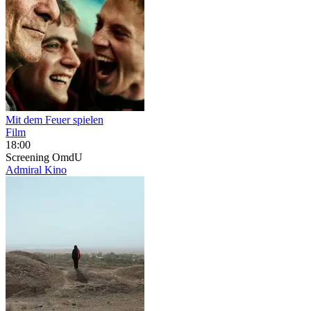
Mit dem Feuer spielen
Film
18:00
Screening
OmdU
Admiral Kino