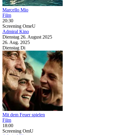
Marcello Mio
Film
20:30
Screening
OmeU
Admiral Kino
Dienstag
26. August
2025
26. Aug.
2025
Dienstag
Di
Mit dem Feuer spielen
Film
18:00
Screening
OmU