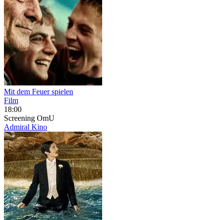
Mit dem Feuer spielen
Film
18:00
Screening
OmU
Admiral Kino