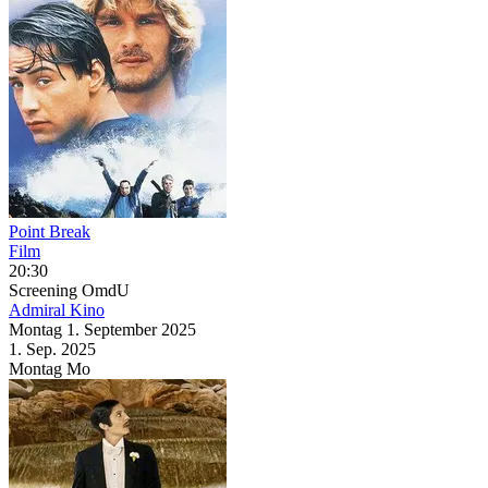
Point Break
Film
20:30
Screening
OmdU
Admiral Kino
Montag
1. September
2025
1. Sep.
2025
Montag
Mo