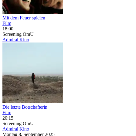
Mit dem Feuer spielen
Film
18:00
Screening
OmU
Admiral Kino
Die letzte Botschafterin
Film
20:15
Screening
OmU
Admiral Kino
Montag
8. September
2025