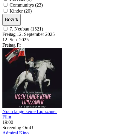
Communitys (23)
Kinder (20)
Bezirk
7. Neubau (1521)
Freitag
12. September
2025
12. Sep.
2025
Freitag
Fr
Noch lange keine Lipizzaner
Film
19:00
Screening
OmU
Admiral Kino