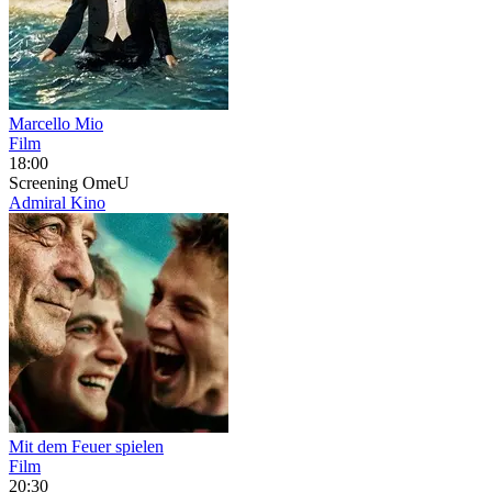
Marcello Mio
Film
18:00
Screening
OmeU
Admiral Kino
Mit dem Feuer spielen
Film
20:30