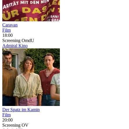
Caravan
Film
18:00
Screening
OmdU
Admiral Kino
Der Spatz im Kamin
Film
20:00
Screening
OV