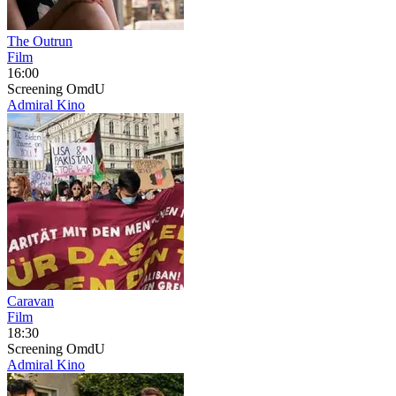
The Outrun
Film
16:00
Screening
OmdU
Admiral Kino
Caravan
Film
18:30
Screening
OmdU
Admiral Kino