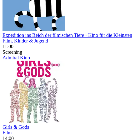
Expedition ins Reich der filmischen Tiere
- Kino für die Kleinsten
Film, Kinder & Jugend
11:00
Screening
Admiral Kino
Girls & Gods
Film
14:00