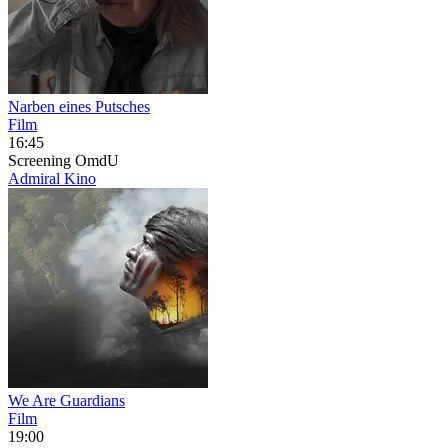
Narben eines Putsches
Film
16:45
Screening
OmdU
Admiral Kino
We Are Guardians
Film
19:00