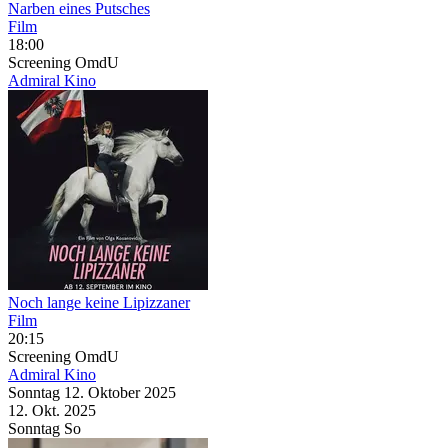
Narben eines Putsches
Film
18:00
Screening
OmdU
Admiral Kino
Noch lange keine Lipizzaner
Film
20:15
Screening
OmdU
Admiral Kino
Sonntag
12. Oktober
2025
12. Okt.
2025
Sonntag
So