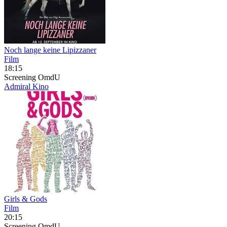
Noch lange keine Lipizzaner
Film
18:15
Screening
OmdU
Admiral Kino
Girls & Gods
Film
20:15
Screening
OmdU