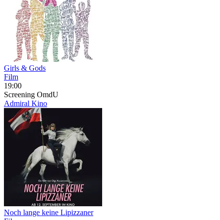
Girls & Gods
Film
19:00
Screening
OmdU
Admiral Kino
Noch lange keine Lipizzaner