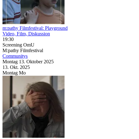
m:pathy Filmfestival: Playground
Video, Film, Diskussion
19:30
Screening
OmU
M:pathy Filmfestival
Communitys
Montag
13. Oktober
2025
13. Okt.
2025
Montag
Mo