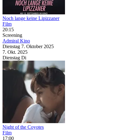
Noch lange keine Lipizzaner
Film
20:15
Screening
Admiral Kino
Dienstag
7. Oktober
2025
7. Okt.
2025
Dienstag
Di
Night of the Coyotes
Film
17:00