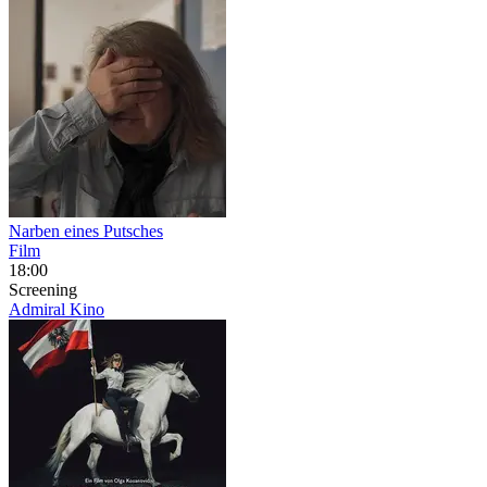
Narben eines Putsches
Film
18:00
Screening
Admiral Kino