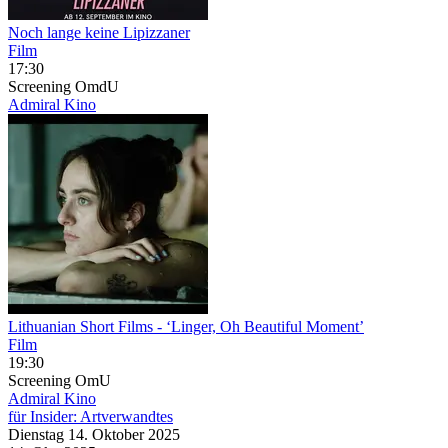
Noch lange keine Lipizzaner
Film
17:30
Screening
OmdU
Admiral Kino
Lithuanian Short Films
- ‘Linger, Oh Beautiful Moment’
Film
19:30
Screening
OmU
Admiral Kino
für Insider: Artverwandtes
Dienstag
14. Oktober
2025