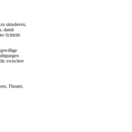
zu simulieren,
n, damit
er Schleife
gswillige
altigungen
 die zwischen
een, Theater,