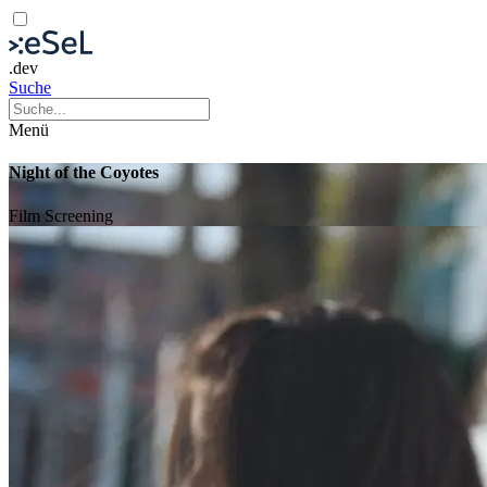
.dev
Suche
Menü
Night of the Coyotes
Film
Screening