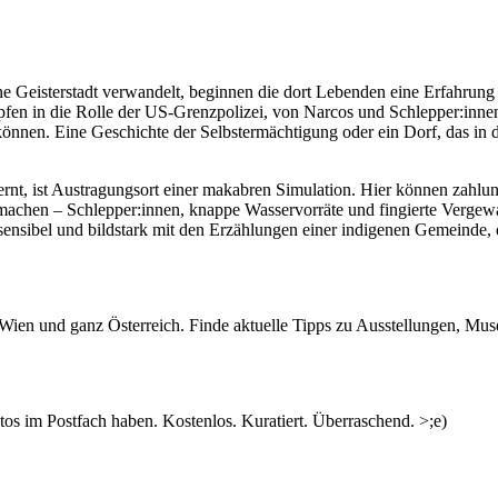
e Geisterstadt verwandelt, beginnen die dort Lebenden eine Erfahrung 
lüpfen in die Rolle der US-Grenzpolizei, von Narcos und Schlepper:inne
können. Eine Geschichte der Selbstermächtigung oder ein Dorf, das in d
rnt, ist Austragungsort einer makabren Simulation. Hier können zahlun
t machen – Schlepper:innen, knappe Wasservorräte und fingierte Vergew
 sensibel und bildstark mit den Erzählungen einer indigenen Gemeinde,
n Wien und ganz Österreich. Finde aktuelle Tipps zu Ausstellungen, Mus
s im Postfach haben. Kostenlos. Kuratiert. Überraschend. >;e)