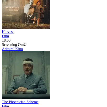
Harvest
Film
18:00
Screening
OmU
Admiral Kino
The Phoenician Scheme
Film