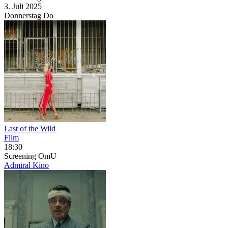
3. Juli
2025
Donnerstag
Do
Last of the Wild
Film
18:30
Screening
OmU
Admiral Kino