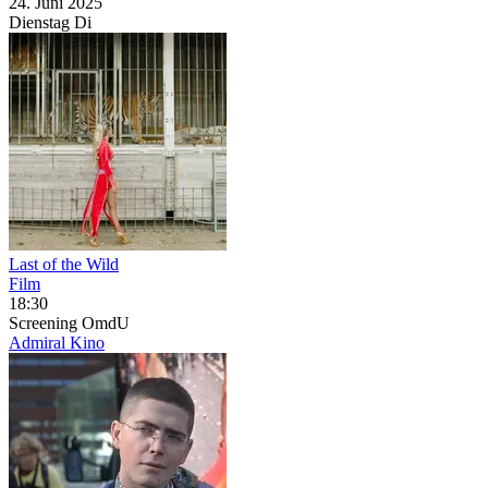
24. Juni
2025
Dienstag
Di
Last of the Wild
Film
18:30
Screening
OmdU
Admiral Kino