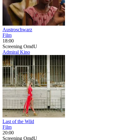
Austroschwarz
Film
18:00
Screening
OmdU
Admiral Kino
Last of the Wild
Film
20:00
Screening
OmdU