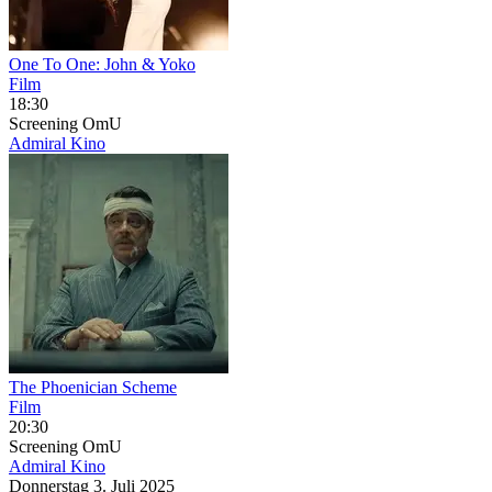
One To One: John & Yoko
Film
18:30
Screening
OmU
Admiral Kino
The Phoenician Scheme
Film
20:30
Screening
OmU
Admiral Kino
Donnerstag
3. Juli
2025