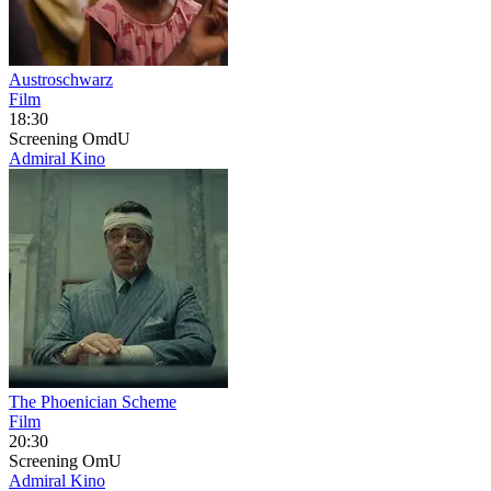
Austroschwarz
Film
18:30
Screening
OmdU
Admiral Kino
The Phoenician Scheme
Film
20:30
Screening
OmU
Admiral Kino