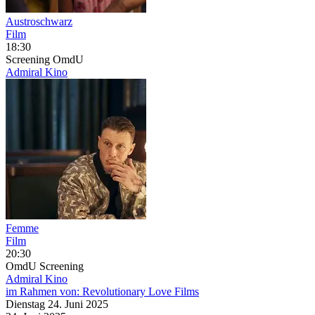
Austroschwarz
Film
18:30
Screening
OmdU
Admiral Kino
Femme
Film
20:30
OmdU
Screening
Admiral Kino
im Rahmen von:
Revolutionary Love Films
Dienstag
24. Juni
2025