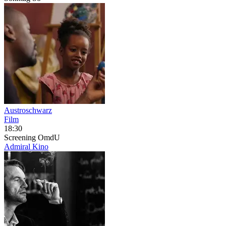
Austroschwarz
Film
18:30
Screening
OmdU
Admiral Kino