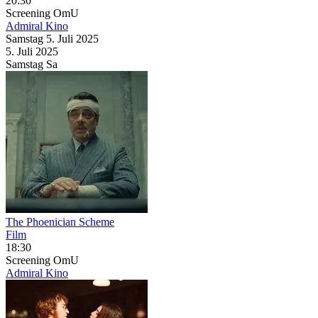
20:30
Screening
OmU
Admiral Kino
Samstag
5. Juli
2025
5. Juli
2025
Samstag
Sa
The Phoenician Scheme
Film
18:30
Screening
OmU
Admiral Kino