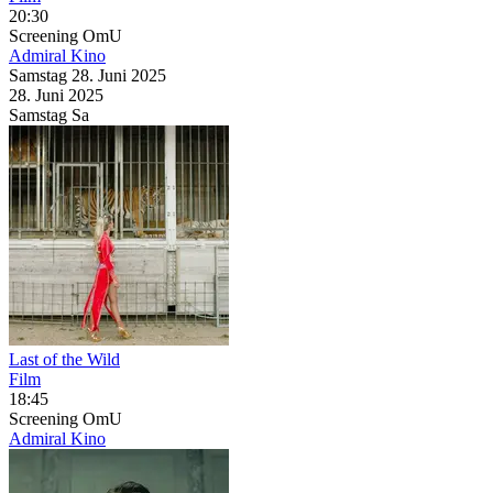
20:30
Screening
OmU
Admiral Kino
Samstag
28. Juni
2025
28. Juni
2025
Samstag
Sa
Last of the Wild
Film
18:45
Screening
OmU
Admiral Kino