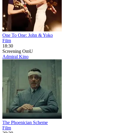
One To One: John & Yoko
Film
18:30
Screening
OmU
Admiral Kino
The Phoenician Scheme
Film