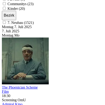
Communitys (23)
Kinder (20)
Bezirk
7. Neubau (1521)
Montag
7. Juli
2025
7. Juli
2025
Montag
Mo
The Phoenician Scheme
Film
18:30
Screening
OmU
Admiral Kino