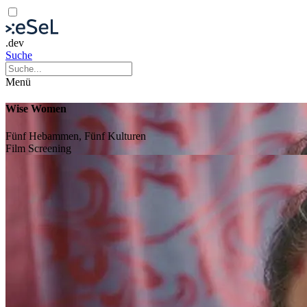
.dev
Suche
Menü
Wise Women
Fünf Hebammen, Fünf Kulturen
Film
Screening