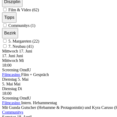
Disziplin
Film & Video (62)
Tipps
Communitys (1)
Bezirk
5. Margareten (22)
7. Neubau (41)
Mittwoch
17. Juni
17.
Juni
Juni
Mittwoch
Mi
18:00
Screening
OmdU
Filmcasino
Film + Gespräch
Dienstag
5. Mai
5.
Mai
Mai
Dienstag
Di
18:00
Screening
OmdU
Filmcasino
Intern. Hebammentag
Mit Gunda Gutscher (Hebamme & Protagonistin) und Kyra Caruso
Communitys
Samstag
18. April