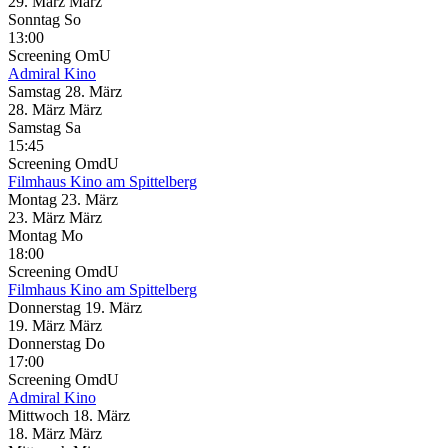
29.
März
März
Sonntag
So
13:00
Screening
OmU
Admiral Kino
Samstag
28. März
28.
März
März
Samstag
Sa
15:45
Screening
OmdU
Filmhaus Kino am Spittelberg
Montag
23. März
23.
März
März
Montag
Mo
18:00
Screening
OmdU
Filmhaus Kino am Spittelberg
Donnerstag
19. März
19.
März
März
Donnerstag
Do
17:00
Screening
OmdU
Admiral Kino
Mittwoch
18. März
18.
März
März