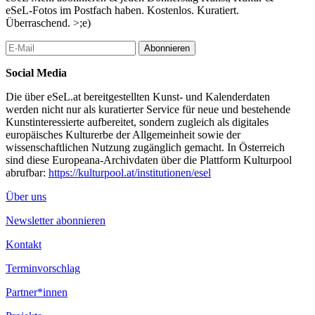
geehrt, sowie ausgezeichnet für das Beste Kostümbild und das
eSeL-Fotos im Postfach haben. Kostenlos. Kuratiert.
Beste Szenenbild.
Überraschend. >;e)
...Mehr lesen
Abonnieren
Social Media
Die über eSeL.at bereitgestellten Kunst- und Kalenderdaten
werden nicht nur als kuratierter Service für neue und bestehende
Kunstinteressierte aufbereitet, sondern zugleich als digitales
europäisches Kulturerbe der Allgemeinheit sowie der
wissenschaftlichen Nutzung zugänglich gemacht. In Österreich
sind diese Europeana-Archivdaten über die Plattform Kulturpool
abrufbar:
https://kulturpool.at/institutionen/esel
Über uns
Newsletter abonnieren
Kontakt
Terminvorschlag
Partner*innen