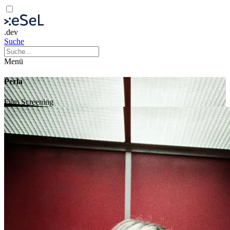
.dev
Suche
Menü
Perla
Film
Screening