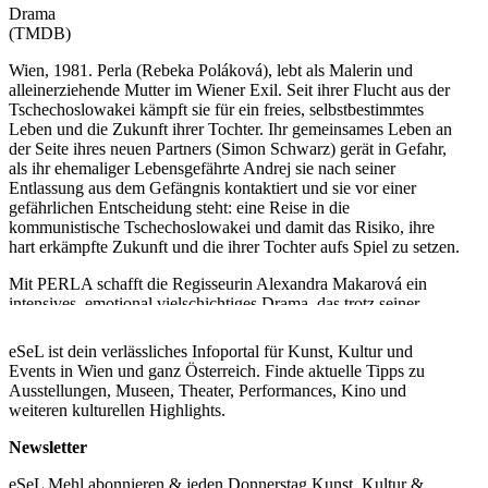
Drama
(TMDB)
Wien, 1981. Perla (Rebeka Poláková), lebt als Malerin und
alleinerziehende Mutter im Wiener Exil. Seit ihrer Flucht aus der
Tschechoslowakei kämpft sie für ein freies, selbstbestimmtes
Leben und die Zukunft ihrer Tochter. Ihr gemeinsames Leben an
der Seite ihres neuen Partners (Simon Schwarz) gerät in Gefahr,
als ihr ehemaliger Lebensgefährte Andrej sie nach seiner
Entlassung aus dem Gefängnis kontaktiert und sie vor einer
gefährlichen Entscheidung steht: eine Reise in die
kommunistische Tschechoslowakei und damit das Risiko, ihre
hart erkämpfte Zukunft und die ihrer Tochter aufs Spiel zu setzen.
Mit PERLA schafft die Regisseurin Alexandra Makarová ein
intensives, emotional vielschichtiges Drama, das trotz seiner
Verankerung vor und hinter dem Eisernen Vorhang der frühen
1980er Jahre weit über eine historische Erzählung hinausgeht.
eSeL ist dein verlässliches Infoportal für Kunst, Kultur und
Events in Wien und ganz Österreich. Finde aktuelle Tipps zu
“Auf den ersten Blick erzählt PERLA von einer jungen Frau, die
Ausstellungen, Museen, Theater, Performances, Kino und
von ihrer Vergangenheit eingeholt wird. Tatsächlich jedoch muss
weiteren kulturellen Highlights.
sie sich dieser nicht nur stellen, sondern wird von ihr nahezu
angezogen.” - DIAGONALE 2025
Newsletter
Bei der Diagonale wurde PERLA mit dem Publikumspreis
eSeL Mehl abonnieren & jeden Donnerstag Kunst, Kultur &