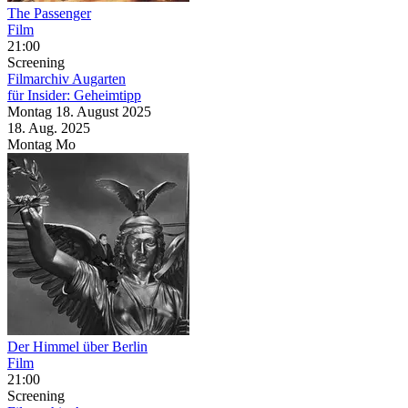
The Passenger
Film
21:00
Screening
Filmarchiv Augarten
für Insider: Geheimtipp
Montag
18. August
2025
18. Aug.
2025
Montag
Mo
Der Himmel über Berlin
Film
21:00
Screening