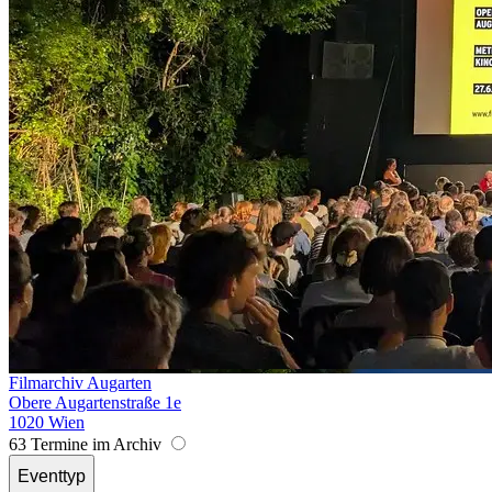
Filmarchiv Augarten
Obere Augartenstraße 1e
1020 Wien
63 Termine im Archiv
Eventtyp