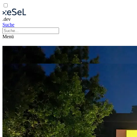
.dev
Suche
Menü
Kino wie noch nie!
Film
Filmfestival