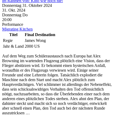
im Rahmen von:
Kino wie noch nie!
Donnerstag
31. Oktober
2024
31. Okt.
2024
Donnerstag
Do
20:00
Performance
Migrating Kitchen
Titel
Final Destination
Regie
James Wong
Jahr & Land
2000 US
Auf dem Weg zum Schüleraustausch nach Europa hat Alex
Browning im wartenden Flugzeug plötzlich eine Vision, dass der
Flieger abstürzen wird. Er bekommt einen hysterischen Anfall,
woraufhin er des Flugzeugs verwiesen wird. Einige seiner
Freunde und eine Lehrerin folgen. Tatsächlich explodiert die
Maschine nach dem Start und macht Alex plötzlich zum
Hauptverdächtigen. Viel schlimmer ist allerdings der Nebeneffekt,
dass sein schicksalswidriges Verhalten den Tod offensichtlich
nötigt, nachzuarbeiten, so dass die Überlebenden einer nach dem
anderen eines plötzlichen Todes sterben. Alex ahnt den Plan, der
dahinter steckt und macht sich so noch verdächtiger, entwickelt
aber schnell einen Plan, den Tod auch bei der nächsten Runde
auszutricksen …