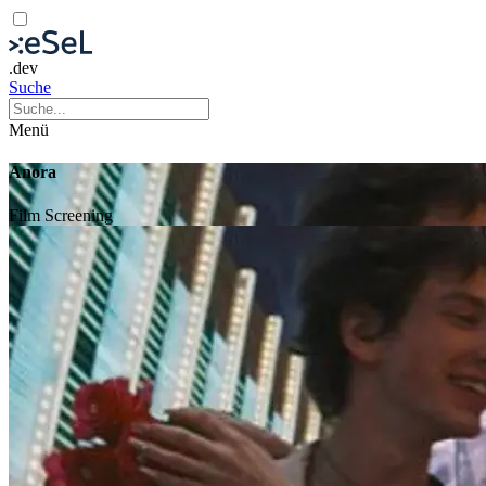
.dev
Suche
Menü
Anora
Film
Screening