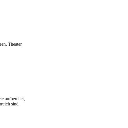
een, Theater,
e aufbereitet,
rreich sind