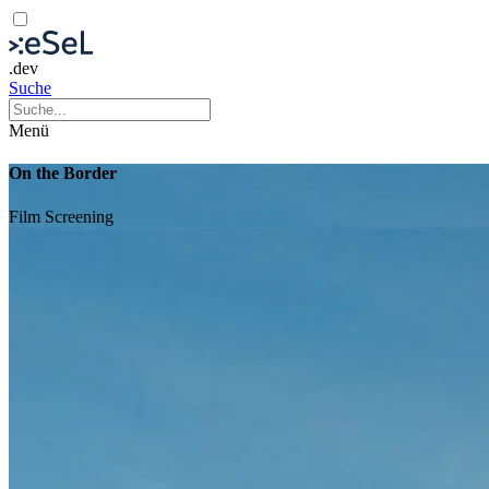
.dev
Suche
Menü
On the Border
Film
Screening