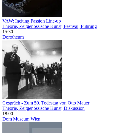
VAW: Inciting Passion Line-up
Theorie, Zeitgenössische Kunst, Festival, Führung
15:30
Dorotheum
Gespräch - Zum 50. Todestag von Otto Mauer
Theorie, Zeitgenössische Kunst, Diskussion
18:00
Dom Museum Wien