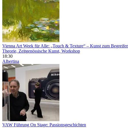
Vienna Art Week für Alle: „Touch & Texture“ – Kunst zum Begreife
Theorie, Zeitgenössische Kunst, Workshop
18:30
Albertina
VAW Führung On Stage: Passionsgeschichten