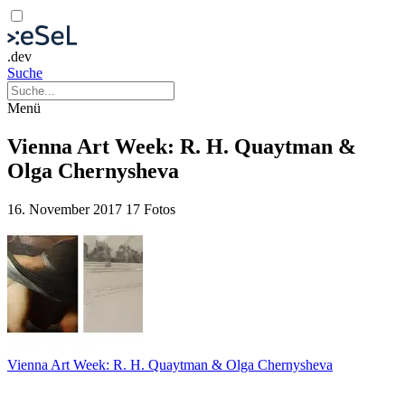
.dev
Suche
Menü
Vienna Art Week: R. H. Quaytman &
Olga Chernysheva
16. November 2017
17 Fotos
Vienna Art Week: R. H. Quaytman & Olga Chernysheva