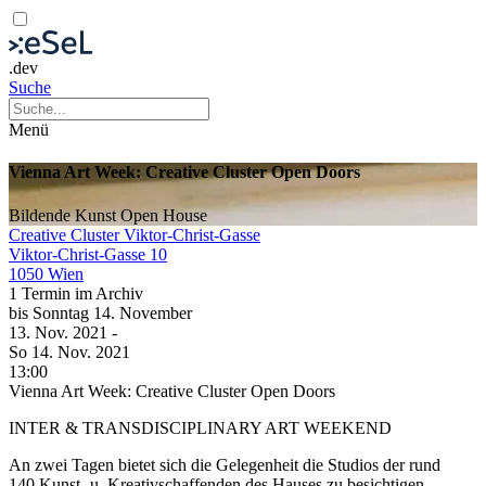
.dev
Suche
Menü
Vienna Art Week: Creative Cluster Open Doors
Bildende Kunst
Open House
Creative Cluster Viktor-Christ-Gasse
Viktor-Christ-Gasse 10
1050 Wien
1 Termin im Archiv
bis
Sonntag
14. November
13. Nov.
2021
-
So
14. Nov.
2021
13:00
Vienna Art Week: Creative Cluster Open Doors
INTER & TRANSDISCIPLINARY ART WEEKEND
An zwei Tagen bietet sich die Gelegenheit die Studios der rund
140 Kunst- u. Kreativschaffenden des Hauses zu besichtigen,