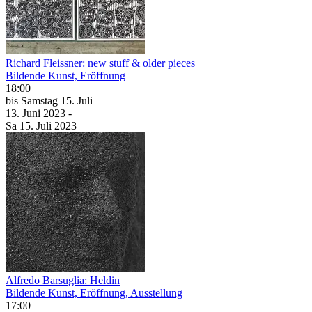
Richard Fleissner: new stuff & older pieces
Bildende Kunst, Eröffnung
18:00
bis
Samstag
15. Juli
13. Juni
2023
-
Sa
15. Juli
2023
Alfredo Barsuglia: Heldin
Bildende Kunst, Eröffnung, Ausstellung
17:00