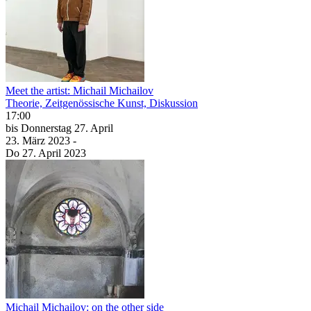
Meet the artist: Michail Michailov
Theorie, Zeitgenössische Kunst, Diskussion
17:00
bis
Donnerstag
27. April
23. März
2023
-
Do
27. April
2023
Michail Michailov: on the other side