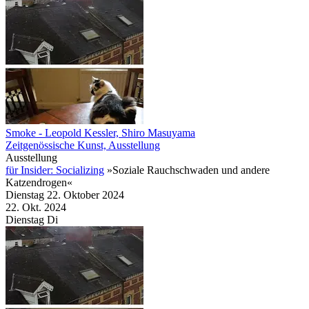
Smoke
- Leopold Kessler, Shiro Masuyama
Zeitgenössische Kunst, Ausstellung
Ausstellung
für Insider: Socializing
»Soziale Rauchschwaden und andere
Katzendrogen«
Dienstag
22. Oktober
2024
22. Okt.
2024
Dienstag
Di