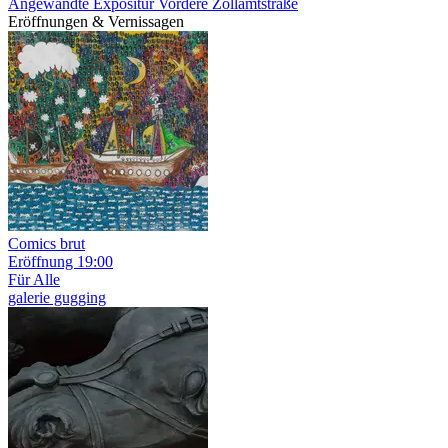
Angewandte Expositur Vordere Zollamtstraße
Eröffnungen & Vernissagen
Comics brut
Eröffnung
19:00
Für Alle
galerie gugging