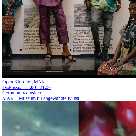
Open Kino by yMAK
Diskussion
18:00 - 21:00
Communitys
Insider
MAK – Museum für angewandte Kunst