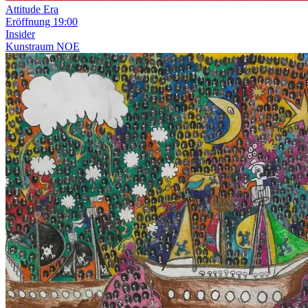
Attitude Era
Eröffnung
19:00
Insider
Kunstraum NOE