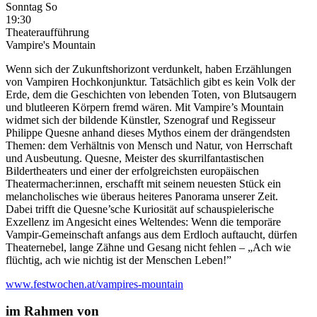
Sonntag
So
19:30
Theateraufführung
Vampire's Mountain
Wenn sich der Zukunfts­horizont verdunkelt, haben Erzählungen
von Vampiren Hochkon­junktur. Tatsächlich gibt es kein Volk der
Erde, dem die Geschichten von le­benden Toten, von Blutsaugern
und blutleeren Körpern fremd wären. Mit Vampire’s Mountain
widmet sich der bildende Künstler, Szenograf und Re­gisseur
Philippe Quesne anhand dieses Mythos einem der drängendsten
The­men: dem Verhältnis von Mensch und Natur, von Herrschaft
und Ausbeutung. Quesne, Meister des skurril­fantasti­schen
Bildertheaters und einer der er­folgreichsten europäischen
Theaterma­cher:innen, erschafft mit seinem neuesten Stück ein
melancholisches wie überaus heiteres Panorama unserer Zeit.
Dabei trifft die Quesne’sche Kuriosität auf schauspielerische
Exzellenz im An­gesicht eines Weltendes: Wenn die temporäre
Vampir­-Gemeinschaft an­fangs aus dem Erdloch auftaucht, dürfen
Theaternebel, lange Zähne und Gesang nicht fehlen – „Ach wie
flüchtig, ach wie nichtig ist der Menschen Leben!”
www.festwochen.at/vampires-mountain
im Rahmen von