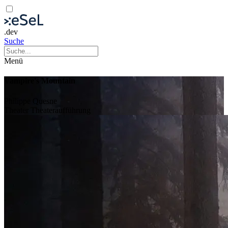
.dev
Suche
Menü
Vampire's Mountain
Philippe Quesne
Theater
Theateraufführung