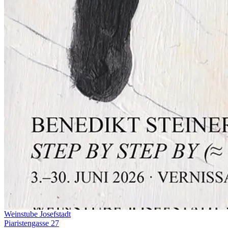
Weinstube Josefstadt
Piaristengasse 27