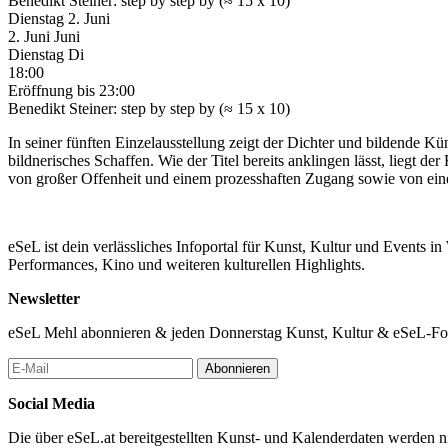
Benedikt Steiner: step by step by (≈ 15 x 10)
Dienstag
2. Juni
2.
Juni
Juni
Dienstag
Di
18:00
Eröffnung
bis 23:00
Benedikt Steiner: step by step by (≈ 15 x 10)
In seiner fünften Einzelausstellung zeigt der Dichter und bildende Kü
bildnerisches Schaffen. Wie der Titel bereits anklingen lässt, liegt de
von großer Offenheit und einem prozesshaften Zugang sowie von eine
eSeL ist dein verlässliches Infoportal für Kunst, Kultur und Events i
Performances, Kino und weiteren kulturellen Highlights.
Newsletter
eSeL Mehl abonnieren & jeden Donnerstag Kunst, Kultur & eSeL-Foto
Abonnieren
Social Media
Die über eSeL.at bereitgestellten Kunst- und Kalenderdaten werden nic