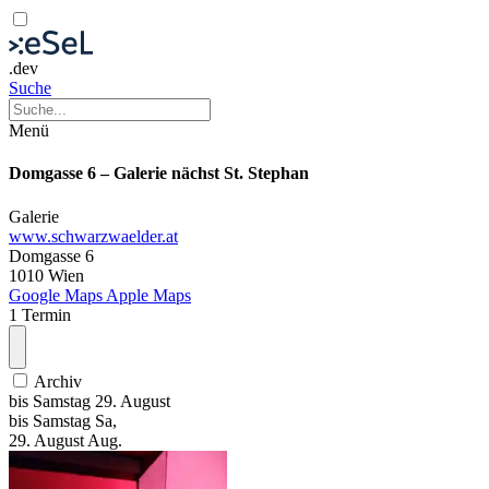
.dev
Suche
Menü
Domgasse 6 – Galerie nächst St. Stephan
Galerie
www.schwarzwaelder.at
Domgasse 6
1010 Wien
Google Maps
Apple Maps
1 Termin
Archiv
bis
Samstag
29. August
bis
Samstag
Sa
,
29.
August
Aug.