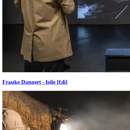
Frauke Dannert - folie [fɔli]