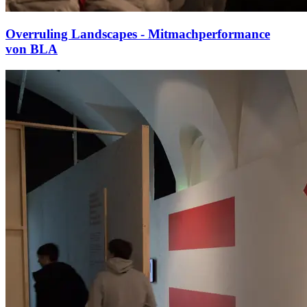
Overruling Landscapes - Mitmachperformance
von BLA