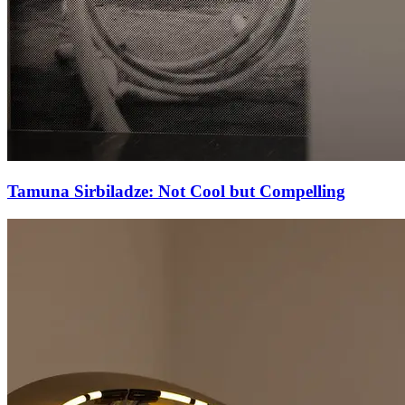
Tamuna Sirbiladze: Not Cool but Compelling