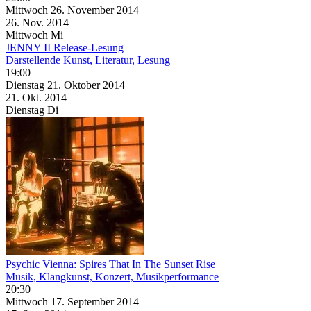
Mittwoch
26. November
2014
26. Nov.
2014
Mittwoch
Mi
JENNY II Release-Lesung
Darstellende Kunst, Literatur, Lesung
19:00
Dienstag
21. Oktober
2014
21. Okt.
2014
Dienstag
Di
Psychic Vienna: Spires That In The Sunset Rise
Musik, Klangkunst, Konzert, Musikperformance
20:30
Mittwoch
17. September
2014