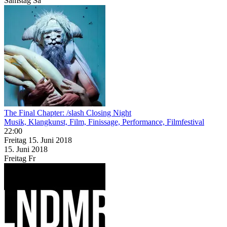
Samstag
Sa
The Final Chapter: /slash Closing Night
Musik, Klangkunst, Film, Finissage, Performance, Filmfestival
22:00
Freitag
15. Juni
2018
15. Juni
2018
Freitag
Fr