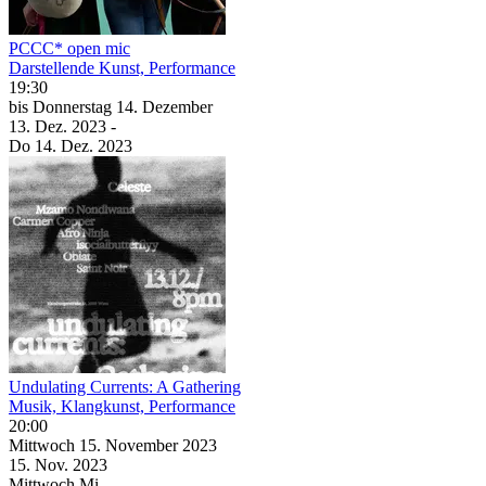
PCCC* open mic
Darstellende Kunst, Performance
19:30
bis
Donnerstag
14. Dezember
13. Dez.
2023
-
Do
14. Dez.
2023
Undulating Currents: A Gathering
Musik, Klangkunst, Performance
20:00
Mittwoch
15. November
2023
15. Nov.
2023
Mittwoch
Mi