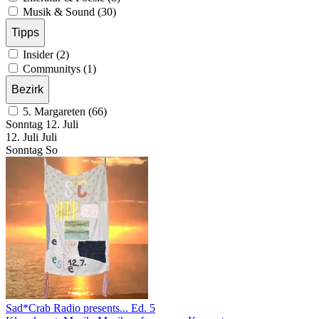
Musik & Sound (30)
Tipps
Insider (2)
Communitys (1)
Bezirk
5. Margareten (66)
Sonntag
12. Juli
12.
Juli
Juli
Sonntag
So
Sad*Crab Radio presents... Ed. 5