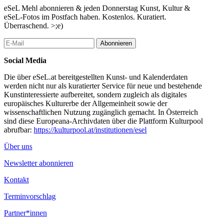
// 10,- einzelpreis band1
eSeL Mehl abonnieren & jeden Donnerstag Kunst, Kultur &
eSeL-Fotos im Postfach haben. Kostenlos. Kuratiert.
* 50cent pro verkauftem magazin spendet stadtform an den
Überraschend. >;e)
verein ute bock -
www.utebock.at
*
Abonnieren
...Mehr lesen
Social Media
Die über eSeL.at bereitgestellten Kunst- und Kalenderdaten
werden nicht nur als kuratierter Service für neue und bestehende
Kunstinteressierte aufbereitet, sondern zugleich als digitales
europäisches Kulturerbe der Allgemeinheit sowie der
wissenschaftlichen Nutzung zugänglich gemacht. In Österreich
sind diese Europeana-Archivdaten über die Plattform Kulturpool
abrufbar:
https://kulturpool.at/institutionen/esel
Über uns
Newsletter abonnieren
Kontakt
Terminvorschlag
Partner*innen