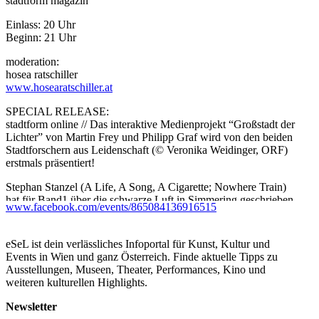
stadtform magazin
Einlass: 20 Uhr
Beginn: 21 Uhr
moderation:
hosea ratschiller
www.hosearatschiller.at
SPECIAL RELEASE:
stadtform online // Das interaktive Medienprojekt “Großstadt der
Lichter” von Martin Frey und Philipp Graf wird von den beiden
Stadtforschern aus Leidenschaft (© Veronika Weidinger, ORF)
erstmals präsentiert!
Stephan Stanzel (A Life, A Song, A Cigarette; Nowhere Train)
hat für Band1 über die schwarze Luft in Simmering geschrieben -
www.facebook.com/events/865084136916515
und spielt “Black Air” im celeste.
lineup:
eSeL ist dein verlässliches Infoportal für Kunst, Kultur und
DJ Universal Beatnik / Al Bird Dirt (Accordia Schallplatten-
Events in Wien und ganz Österreich. Finde aktuelle Tipps zu
Club)
Ausstellungen, Museen, Theater, Performances, Kino und
_LX + Adrianovicz (Smakelijk)
weiteren kulturellen Highlights.
// 3,- inkl. welcome shot
Newsletter
// 3+7 = reinkommen + welcome shot + band1