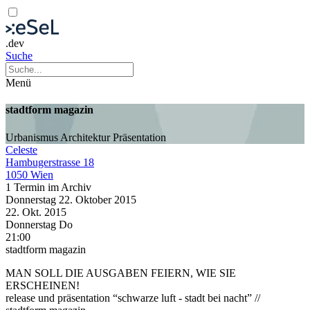
.dev
Suche
Menü
stadtform magazin
Urbanismus
Architektur
Präsentation
Celeste
Hambugerstrasse 18
1050 Wien
1 Termin im Archiv
Donnerstag
22. Oktober
2015
22. Okt.
2015
Donnerstag
Do
21:00
stadtform magazin
MAN SOLL DIE AUSGABEN FEIERN, WIE SIE
ERSCHEINEN!
release und präsentation “schwarze luft - stadt bei nacht” //